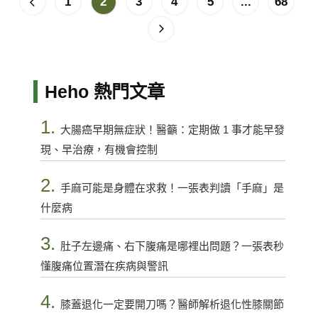
1
2
3
4
5
...
68
Heho 熱門文章
1.
大腸癌早期無症狀！醫籲：定期做 1 事才能早發
現、早治療，有機會控制
2.
手麻可能是身體在求救！一張表判讀「手麻」是
什麼病
3.
肚子左邊痛、右下腹痛是哪裡出問題？一張表秒
懂腹痛位置潛在疾病與警訊
4.
膝蓋退化一定要開刀嗎？醫師解析退化性膝關節