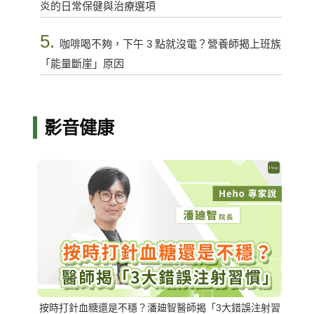
炎的日常保健與治療選項
5.
咖啡喝不夠，下午 3 點就沒電？營養師揭上班族
「能量斷崖」原因
影音健康
按時打針血糖還是不穩？潘廸智醫師揭「3大錯誤注射習