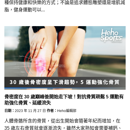
種保持健康和快樂的方式；不論是追求體態雕塑還是增肌減
脂，健身運動可以...
骨密度在 30 歲巔峰後開始走下坡！對抗骨質疏鬆 5 運動有
助強化骨質、延緩流失
日期：
2023 年 11 月 27 日
作者：
Heho編輯部
人體骨骼所含的骨質，從出生開始會隨著年紀而增加，在
35 歲左右骨質就會逐漸流失，雖然大家熟知會需要補鈣、