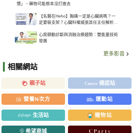
慣」、藥物可能根本沒打進去
【名醫在Heho】胸痛一定是心臟病嗎？一
定要裝支架？心臟科權威張其任主任解析支
架種類、風險與選擇關鍵
心房顫動診斷與消融治療趨勢：雙能量技術
發展
更多影音
相關網站
親子站
癌症站
營養N次方
運動站
生活站
寵物站
希望商城