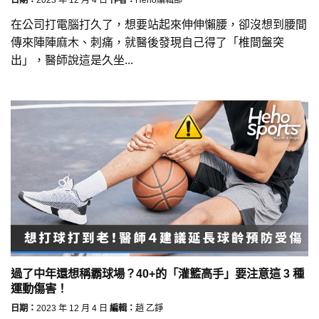
在公司打電腦打久了，想要站起來伸伸懶腰，卻沒想到腰間
傳來陣陣麻木、刺痛，就醫後發現自己得了「椎間盤突
出」，醫師說這是久坐...
過了中年還想稱霸球場？40+的「灌籃高手」要注意這 3 種
運動傷害！
日期：
2023 年 12 月 4 日
編輯：
趙 乙錚