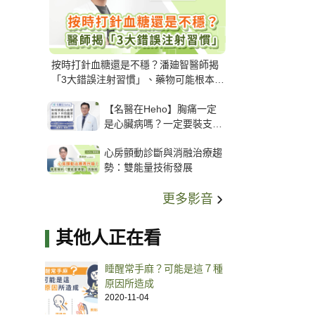
按時打針血糖還是不穩？潘廸智醫師揭
「3大錯誤注射習慣」、藥物可能根本沒
打進去
【名醫在Heho】胸痛一定
是心臟病嗎？一定要裝支
架？心臟科權威張其任主任
心房顫動診斷與消融治療趨
解析支架種類、風險與選擇
勢：雙能量技術發展
關鍵
更多影音
其他人正在看
睡醒常手麻？可能是這７種
原因所造成
2020-11-04