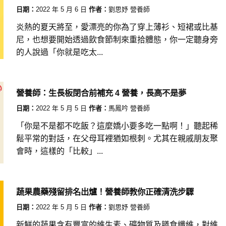
日期：
2022 年 5 月 6 日
作者：
劉思妤 營養師
炎熱的夏天將至，愛漂亮的你為了穿上薄衫、短裙或比基
尼，也想要開始透過飲食節制來重拾體態，你一定聽身旁
的人說過「你就是吃太...
營養師：生長板閉合前補充 4 營養，長高不是夢
日期：
2022 年 5 月 5 日
作者：
馬鳳吟 營養師
「你是不是都不吃飯？這麼嬌小要多吃一點啊！」聽起稀
鬆平常的對話，在父母耳裡猶如根刺。尤其在親戚朋友聚
會時，這樣的「比較」...
蔬果農藥殘留排名出爐！營養師教你正確清洗步驟
日期：
2022 年 5 月 5 日
作者：
劉思妤 營養師
新鮮的蔬果含有豐富的維生素、礦物質及膳食纖維，對維