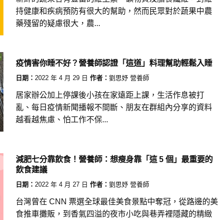
持健康和疾病預防有很大的幫助，然而民眾對於蔬果中農
藥殘留的疑慮很大，農...
疫情害你睡不好？營養師認證「這道」料理幫助輕鬆入睡
日期：
2022 年 4 月 29 日
作者：
劉思妤 營養師
居家辦公加上停課後小孩在家遠距上課，生活作息被打
亂、每日疫情新聞播報不間斷、朋友在群組內分享的資料
越看越焦慮、怕工作不保...
減肥七分靠飲食！營養師：想瘦身靠「這 5 個」最重要的
飲食建議
日期：
2022 年 4 月 27 日
作者：
劉思妤 營養師
台灣曾在 CNN 票選全球最佳美食景點中奪冠，從路邊的美
食推車攤販，到香氣四溢的夜市小吃與巷弄裡隱藏的精緻