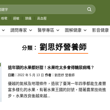
咳嗽
｜
過敏
｜
頭痛
｜
高血壓
請問專家
醫學專區
圖解健康
影音健康
劉思妤營養師
分類：
這年頭的水果都好甜！水果吃太多會得糖尿病嗎？
日期：
2022 年 5 月 13 日
作者：
劉思妤 營養師
優越的氣候及地理條件，造就了臺灣一年四季都能生產豐
富多樣化的水果，有著水果王國的封號，隨著農業技術進
步，水果改良後越來越...