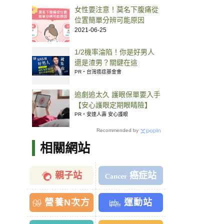
女性要注意！莫名下腹痛從
位置簡單分辨可能原因
2021-06-25
1/2機率淪陷！你是好男人
還是渣男？關鍵在這
PR・台灣癌症基金會
追劇追太久 護眼保單要入手
【安心護眼定期眼睛險】
PR・安達人壽 安心護眼
Recommended by
相關網站
親子站
癌症站
營養N次方
運動站