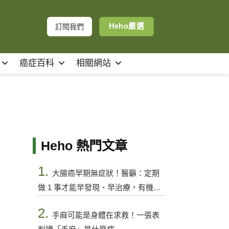
Heho嚴選
訂閱我們
癌症百科
相關網站
Heho 熱門文章
1.
大腸癌早期無症狀！醫籲：定期
做 1 事才能早發現、早治療，有機會
控制
2.
手麻可能是身體在求救！一張表