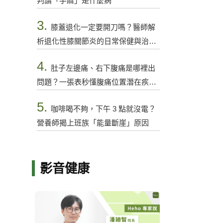
判讀「手麻」是什麼病
3.
膝蓋退化一定要開刀嗎？醫師解
析退化性膝關節炎的日常保健與治療
選項
4.
肚子左邊痛、右下腹痛是哪裡出
問題？一張表秒懂腹痛位置潛在疾病
與警訊
5.
咖啡喝不夠，下午 3 點就沒電？
營養師揭上班族「能量斷崖」原因
影音健康