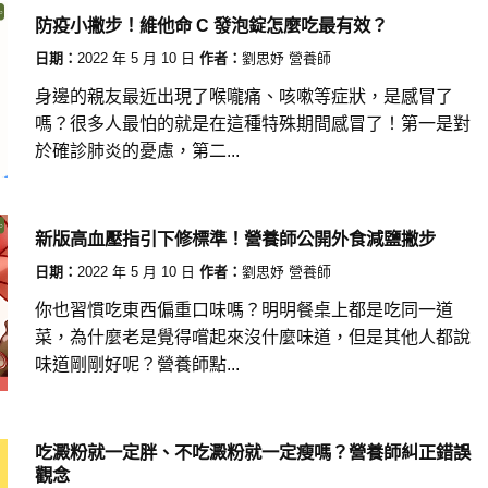
防疫小撇步！維他命 C 發泡錠怎麼吃最有效？
日期：
2022 年 5 月 10 日
作者：
劉思妤 營養師
身邊的親友最近出現了喉嚨痛、咳嗽等症狀，是感冒了
嗎？很多人最怕的就是在這種特殊期間感冒了！第一是對
於確診肺炎的憂慮，第二...
新版高血壓指引下修標準！營養師公開外食減鹽撇步
日期：
2022 年 5 月 10 日
作者：
劉思妤 營養師
你也習慣吃東西偏重口味嗎？明明餐桌上都是吃同一道
菜，為什麼老是覺得嚐起來沒什麼味道，但是其他人都說
味道剛剛好呢？營養師點...
吃澱粉就一定胖、不吃澱粉就一定瘦嗎？營養師糾正錯誤
觀念