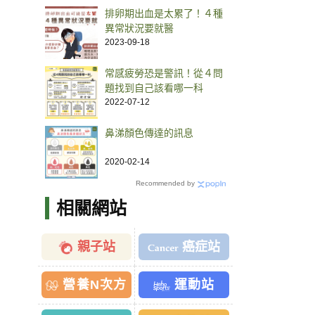
排卵期出血是太累了！４種
異常狀況要就醫
2023-09-18
常感疲勞恐是警訊！從４問
題找到自己該看哪一科
2022-07-12
鼻涕顏色傳達的訊息
2020-02-14
Recommended by
相關網站
親子站
癌症站
營養N次方
運動站