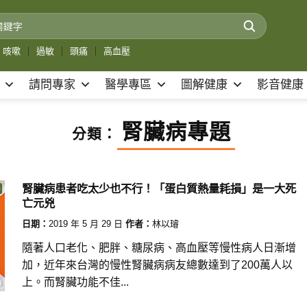
咳嗽
｜
過敏
｜
頭痛
｜
高血壓
請問專家
醫學專區
圖解健康
影音健康
腎臟病專題
分類：
腎臟病患者吃太少也不行！「蛋白質熱量耗損」是一大死
亡元兇
日期：
2019 年 5 月 29 日
作者：
林以璿
隨著人口老化、肥胖、糖尿病、高血壓等慢性病人日漸增
加，近年來台灣的慢性腎臟病病友總數達到了200萬人以
上。而腎臟功能不佳...