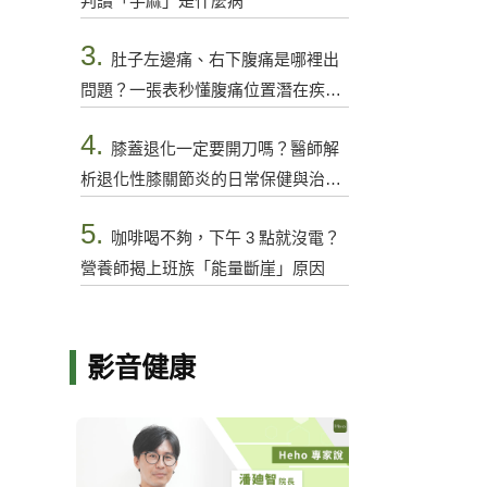
判讀「手麻」是什麼病
3.
肚子左邊痛、右下腹痛是哪裡出
問題？一張表秒懂腹痛位置潛在疾病
與警訊
4.
膝蓋退化一定要開刀嗎？醫師解
析退化性膝關節炎的日常保健與治療
選項
5.
咖啡喝不夠，下午 3 點就沒電？
營養師揭上班族「能量斷崖」原因
影音健康