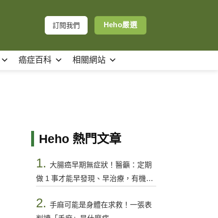
Heho嚴選
訂閱我們
癌症百科
相關網站
Heho 熱門文章
1.
大腸癌早期無症狀！醫籲：定期
做 1 事才能早發現、早治療，有機會
控制
2.
手麻可能是身體在求救！一張表