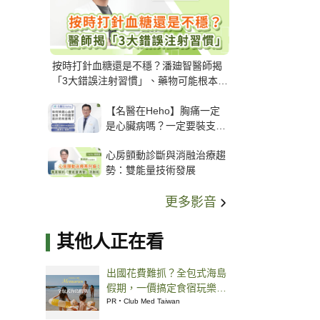
按時打針血糖還是不穩？潘廸智醫師揭
「3大錯誤注射習慣」、藥物可能根本沒
打進去
【名醫在Heho】胸痛一定
是心臟病嗎？一定要裝支
架？心臟科權威張其任主任
心房顫動診斷與消融治療趨
解析支架種類、風險與選擇
勢：雙能量技術發展
關鍵
更多影音
其他人正在看
出國花費難抓？全包式海島
假期，一價搞定食宿玩樂，
省錢更省心！
PR・Club Med Taiwan