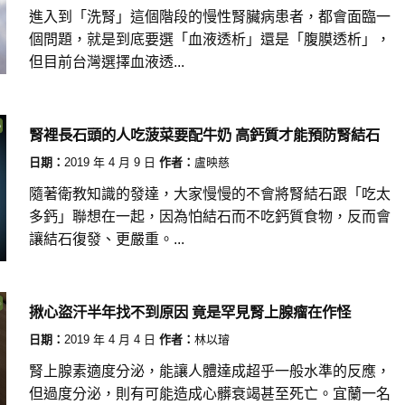
進入到「洗腎」這個階段的慢性腎臟病患者，都會面臨一
個問題，就是到底要選「血液透析」還是「腹膜透析」，
但目前台灣選擇血液透...
腎裡長石頭的人吃菠菜要配牛奶 高鈣質才能預防腎結石
日期：
2019 年 4 月 9 日
作者：
盧映慈
隨著衛教知識的發達，大家慢慢的不會將腎結石跟「吃太
多鈣」聯想在一起，因為怕結石而不吃鈣質食物，反而會
讓結石復發、更嚴重。...
揪心盜汗半年找不到原因 竟是罕見腎上腺瘤在作怪
日期：
2019 年 4 月 4 日
作者：
林以璿
腎上腺素適度分泌，能讓人體達成超乎一般水準的反應，
但過度分泌，則有可能造成心髒衰竭甚至死亡。宜蘭一名