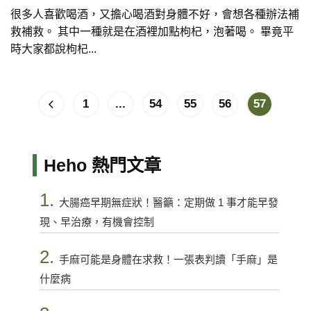
很多人喜歡喝酒，又擔心喝酒對身體不好，會想各種辦法補
救補救。 其中一種就是在酒裡加點枸杞，泡著喝。 畢竟平
時大家都說枸杞...
1
...
54
55
56
57
Heho 熱門文章
1.
大腸癌早期無症狀！醫籲：定期做 1 事才能早發
現、早治療，有機會控制
2.
手麻可能是身體在求救！一張表判讀「手麻」是
什麼病