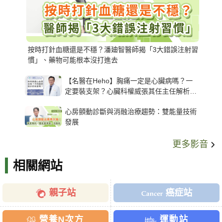
按時打針血糖還是不穩？潘廸智醫師揭「3大錯誤注射習
慣」、藥物可能根本沒打進去
【名醫在Heho】胸痛一定是心臟病嗎？一
定要裝支架？心臟科權威張其任主任解析支
架種類、風險與選擇關鍵
心房顫動診斷與消融治療趨勢：雙能量技術
發展
更多影音
相關網站
親子站
癌症站
營養N次方
運動站