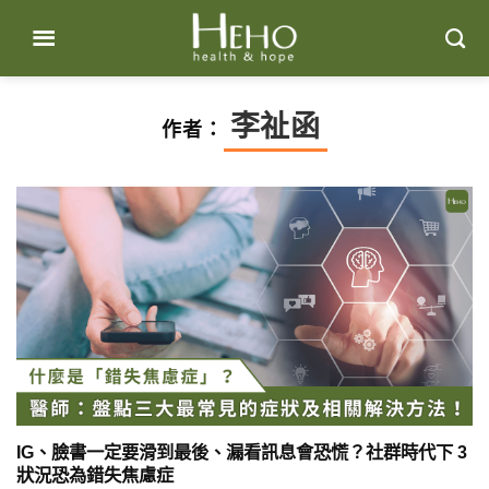
Skip
to
content
李祉函
作者：
IG、臉書一定要滑到最後、漏看訊息會恐慌？社群時代下 3
狀況恐為錯失焦慮症