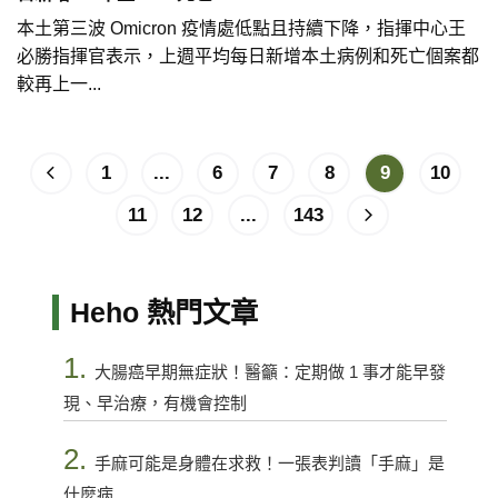
本土第三波 Omicron 疫情處低點且持續下降，指揮中心王
必勝指揮官表示，上週平均每日新增本土病例和死亡個案都
較再上一...
1
...
6
7
8
9
10
11
12
...
143
Heho 熱門文章
1.
大腸癌早期無症狀！醫籲：定期做 1 事才能早發
現、早治療，有機會控制
2.
手麻可能是身體在求救！一張表判讀「手麻」是
什麼病