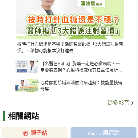
按時打針血糖還是不穩？潘廸智醫師揭「3大錯誤注射習
慣」、藥物可能根本沒打進去
【名醫在Heho】胸痛一定是心臟病嗎？一
定要裝支架？心臟科權威張其任主任解析支
架種類、風險與選擇關鍵
心房顫動診斷與消融治療趨勢：雙能量技術
發展
更多影音
相關網站
親子站
癌症站