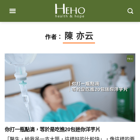
Skip
to
content
陳 亦云
作者：
你打一瓶點滴，等於是吃進20包迷你洋芋片
「醫生，給我吊一支大筒，這樣好的比較快」，像這樣的要