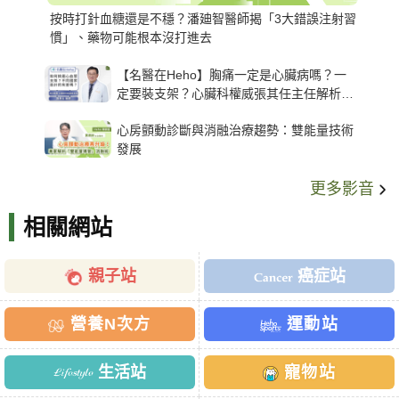
按時打針血糖還是不穩？潘廸智醫師揭「3大錯誤注射習
慣」、藥物可能根本沒打進去
【名醫在Heho】胸痛一定是心臟病嗎？一
定要裝支架？心臟科權威張其任主任解析支
架種類、風險與選擇關鍵
心房顫動診斷與消融治療趨勢：雙能量技術
發展
更多影音
相關網站
親子站
癌症站
營養N次方
運動站
生活站
寵物站