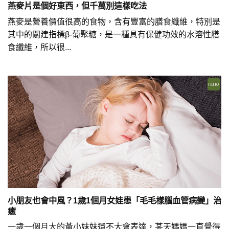
燕麥片是個好東西，但千萬別這樣吃法
燕麥是營養價值很高的食物，含有豐富的膳食纖維，特別是
其中的關建指標β-葡聚糖，是一種具有保健功效的水溶性膳
食纖維，所以很...
小朋友也會中風？1歲1個月女娃患「毛毛樣腦血管病變」治
癒
一歲一個月大的黃小妹妹還不大會表達，某天媽媽一直覺得