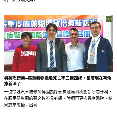
另類吃錯藥─嚴重藥物過敏死亡率三到四成，長庚現在有治
療新法了
一位徐姓汽車維修師傅因為腳部神經痛到桃園診所看骨科，
在服用醫生開的藥之後不見好轉，陸續再更換幾家醫院，結
果愈來愈糟，出現...