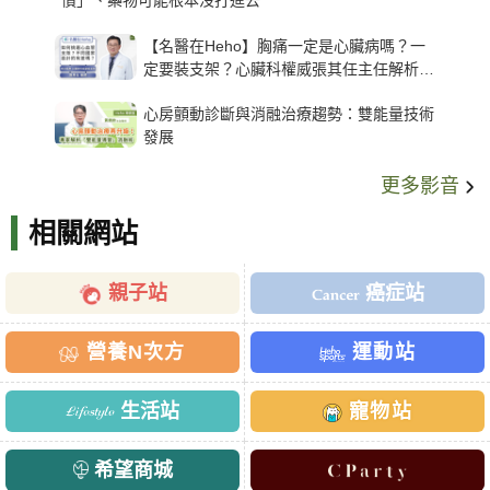
慣」、藥物可能根本沒打進去
【名醫在Heho】胸痛一定是心臟病嗎？一
定要裝支架？心臟科權威張其任主任解析支
架種類、風險與選擇關鍵
心房顫動診斷與消融治療趨勢：雙能量技術
發展
更多影音
相關網站
親子站
癌症站
營養N次方
運動站
生活站
寵物站
希望商城