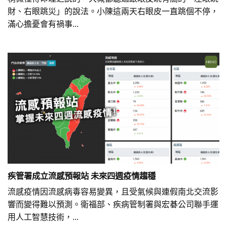
財、右眼跳災」的說法。小陳這兩天右眼皮一直跳個不停，
滿心擔憂會有禍事...
疾管署成立流感預報站 未來四週疫情趨穩
流感疫情因流感病毒容易變異，且受氣候與連假南北交流影
響而變得難以預測。衛福部、疾病管制署與宏碁公司聯手運
用人工智慧技術，...