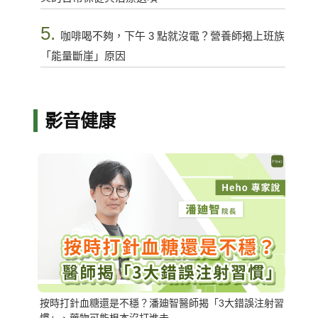
5.
咖啡喝不夠，下午 3 點就沒電？營養師揭上班族
「能量斷崖」原因
影音健康
按時打針血糖還是不穩？潘廸智醫師揭「3大錯誤注射習