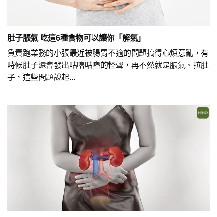
肚子脹氣 吃這6種食物可以讓你「解氣」
負責跑業務的小張最近被腸胃不適的問題搞得心煩意亂，有
時候肚子還會發出咕嚕咕嚕的怪聲，再不然就是脹氣、拉肚
子，這些問題說起...