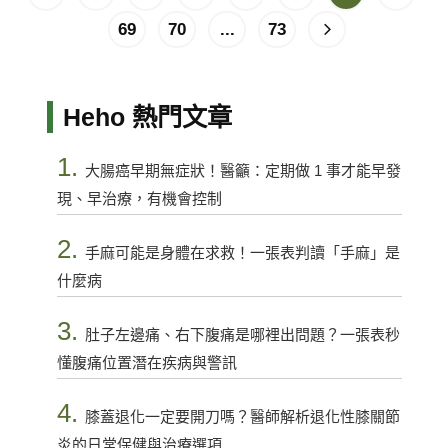
69
70
...
73
Heho 熱門文章
1.
大腸癌早期無症狀！醫籲：定期做 1 事才能早發
現、早治療，有機會控制
2.
手麻可能是身體在求救！一張表判讀「手麻」是
什麼病
3.
肚子左邊痛、右下腹痛是哪裡出問題？一張表秒
懂腹痛位置潛在疾病與警訊
4.
膝蓋退化一定要開刀嗎？醫師解析退化性膝關節
炎的日常保健與治療選項