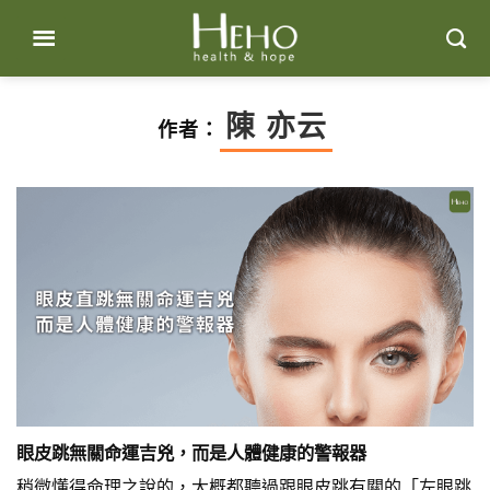
Skip
to
content
陳 亦云
作者：
眼皮跳無關命運吉兇，而是人體健康的警報器
稍微懂得命理之說的，大概都聽過跟眼皮跳有關的「左眼跳