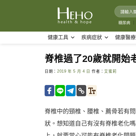
Skip
to
content
糖尿病
｜
健康工具
疾病症狀
健康醫療
脊椎過了20歲就開始
日期：
2019 年 5 月 4 日
作者：
艾蜜莉
脊椎中的頸椎、腰椎、薦骨若有問
狀。想知道自己有沒有脊椎老化嗎
上，就要當心可能有脊椎老化問題