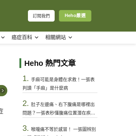
Heho嚴選
訂閱我們
癌症百科
相關網站
Heho 熱門文章
1.
手麻可能是身體在求救！一張表
判讀「手麻」是什麼病
2.
肚子左邊痛、右下腹痛是哪裡出
症
問題？一張表秒懂腹痛位置潛在疾病
與警訊
3.
喉嚨痛不等於感冒！ 一張圖辨別