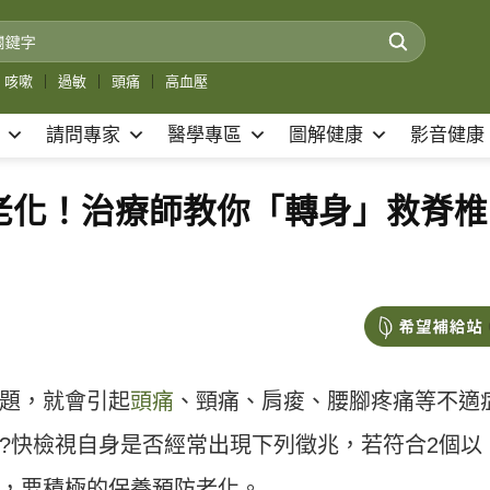
咳嗽
｜
過敏
｜
頭痛
｜
高血壓
請問專家
醫學專區
圖解健康
影音健康
老化！治療師教你「轉身」救脊椎
題，就會引起
頭痛
、頸痛、肩痠、腰腳疼痛等不適
?快檢視自身是否經常出現下列徵兆，若符合2個以
，要積極的保養預防老化。