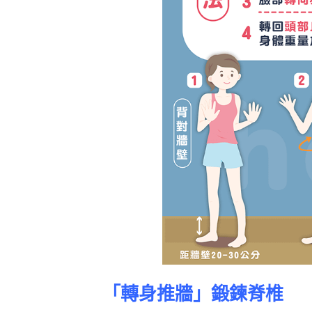
「轉身推牆」
鍛鍊脊椎