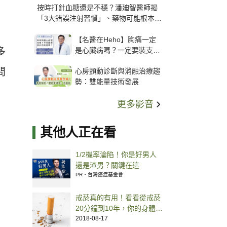
按時打針血糖還是不穩？潘廸智醫師揭
「3大錯誤注射習慣」、藥物可能根本沒
打進去
【名醫在Heho】胸痛一定
是心臟病嗎？一定要裝支
多
架？心臟科權威張其任主任
問
心房顫動診斷與消融治療趨
解析支架種類、風險與選擇
勢：雙能量技術發展
關鍵
更多影音
其他人正在看
1/2機率淪陷！你是好男人
還是渣男？關鍵在這
PR・台灣癌症基金會
戒菸真的有用！看看從戒菸
20分鐘到10年，你的身體會
有什麼變化
2018-08-17