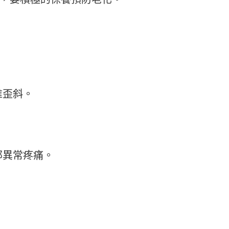
椎歪斜。
部異常疼痛。