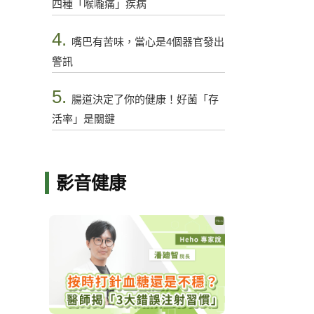
四種「喉嚨痛」疾病
4.
嘴巴有苦味，當心是4個器官發出
警訊
5.
腸道決定了你的健康！好菌「存
活率」是關鍵
影音健康