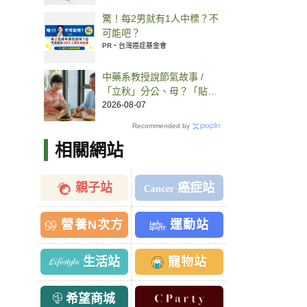
驚！每2男就有1人中標？不
可能吧？
PR・台灣癌症基金會
中藥系教授說節氣故事 /
「立秋」分公、母？「貼秋
膘」用食補恢復體力、喝紅
2026-08-07
茶可潤燥
Recommended by
相關網站
親子站
癌症站
營養N次方
運動站
生活站
寵物站
希望商城