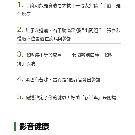
1.
手麻可能是身體在求救！一張表判讀「手麻」是
什麼病
2.
肚子左邊痛、右下腹痛是哪裡出問題？一張表秒
懂腹痛位置潛在疾病與警訊
3.
喉嚨痛不等於感冒！ 一張圖辨別四種「喉嚨
痛」疾病
4.
嘴巴有苦味，當心是4個器官發出警訊
5.
腸道決定了你的健康！好菌「存活率」是關鍵
影音健康