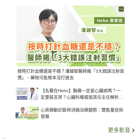
按時打針血糖還是不穩？潘廸智醫師揭「3大錯誤注射習
慣」、藥物可能根本沒打進去
【名醫在Heho】胸痛一定是心臟病嗎？一
定要裝支架？心臟科權威張其任主任解析支
架種類、風險與選擇關鍵
心房顫動診斷與消融治療趨勢：雙能量技術
發展
更多影音