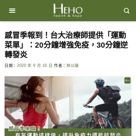
Skip
to
content
感冒季報到！台大治療師提供「運動
菜單」：20分鐘增強免疫，30分鐘逆
轉發炎
日期：
2020 年 9 月 10 日
作者：
林以璿