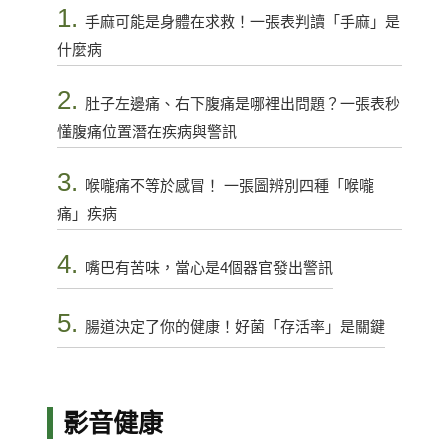
1.
手麻可能是身體在求救！一張表判讀「手麻」是
什麼病
2.
肚子左邊痛、右下腹痛是哪裡出問題？一張表秒
懂腹痛位置潛在疾病與警訊
3.
喉嚨痛不等於感冒！ 一張圖辨別四種「喉嚨
痛」疾病
4.
嘴巴有苦味，當心是4個器官發出警訊
5.
腸道決定了你的健康！好菌「存活率」是關鍵
影音健康