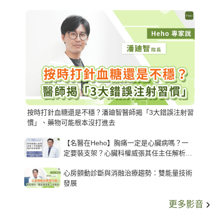
按時打針血糖還是不穩？潘廸智醫師揭「3大錯誤注射習
慣」、藥物可能根本沒打進去
【名醫在Heho】胸痛一定是心臟病嗎？一
定要裝支架？心臟科權威張其任主任解析支
架種類、風險與選擇關鍵
心房顫動診斷與消融治療趨勢：雙能量技術
發展
更多影音