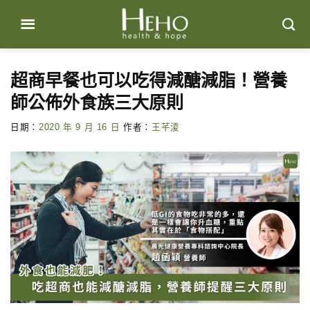
Skip
to
content
超商早餐也可以吃得減醣減脂！營養
師公佈外食族三大原則
日期：
2020 年 9 月 16 日
作者：
王芊淩