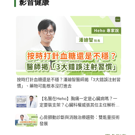
影音健康
按時打針血糖還是不穩？潘廸智醫師揭「3大錯誤注射習
慣」、藥物可能根本沒打進去
【名醫在Heho】胸痛一定是心臟病嗎？一
定要裝支架？心臟科權威張其任主任解析支
架種類、風險與選擇關鍵
心房顫動診斷與消融治療趨勢：雙能量技術
發展