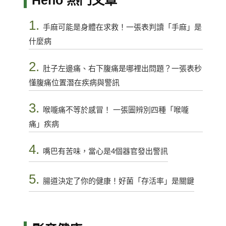
Heho 熱門文章
1.
手麻可能是身體在求救！一張表判讀「手麻」是
什麼病
2.
肚子左邊痛、右下腹痛是哪裡出問題？一張表秒
懂腹痛位置潛在疾病與警訊
3.
喉嚨痛不等於感冒！ 一張圖辨別四種「喉嚨
痛」疾病
4.
嘴巴有苦味，當心是4個器官發出警訊
5.
腸道決定了你的健康！好菌「存活率」是關鍵