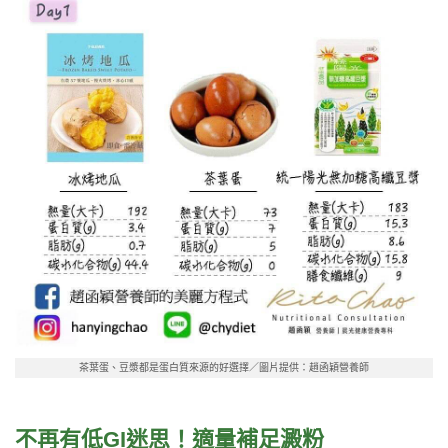
茶葉蛋、豆漿都是蛋白質來源的好選擇／圖片提供：趙函穎營養師
不再有低
GI
迷思！適量補足澱粉