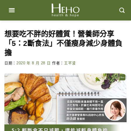
Skip
to
content
想要吃不胖的好體質！營養師分享
「5：2斷食法」不僅瘦身減少身體負
擔
日期：
2020 年 8 月 28 日
作者：
王芊淩