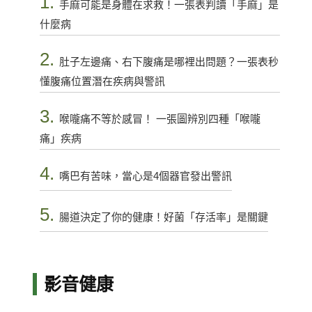
1.
手麻可能是身體在求救！一張表判讀「手麻」是
什麼病
2.
肚子左邊痛、右下腹痛是哪裡出問題？一張表秒
懂腹痛位置潛在疾病與警訊
3.
喉嚨痛不等於感冒！ 一張圖辨別四種「喉嚨
痛」疾病
4.
嘴巴有苦味，當心是4個器官發出警訊
5.
腸道決定了你的健康！好菌「存活率」是關鍵
影音健康