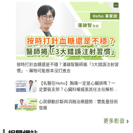
按時打針血糖還是不穩？潘廸智醫師揭「3大錯誤注射習
慣」、藥物可能根本沒打進去
【名醫在Heho】胸痛一定是心臟病嗎？一
定要裝支架？心臟科權威張其任主任解析支
架種類、風險與選擇關鍵
心房顫動診斷與消融治療趨勢：雙能量技術
發展
更多影音