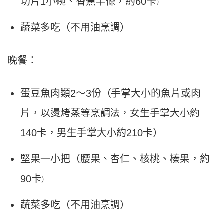
切片1小碗、香蕉半條，約60卡
）
蔬菜多吃（不用油烹調）
晚餐：
蛋豆魚肉類
2
～
3
份（手掌大小的魚片或肉
片，以燙烤蒸等烹調法，女生手掌大小約
140
卡，男生手掌大小約
210
卡）
堅果一小把（腰果、杏仁、核桃、榛果，約
90卡
）
蔬菜多吃（不用油烹調）