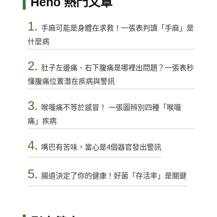
Heho 熱門文章
1.
手麻可能是身體在求救！一張表判讀「手麻」是
什麼病
2.
肚子左邊痛、右下腹痛是哪裡出問題？一張表秒
懂腹痛位置潛在疾病與警訊
3.
喉嚨痛不等於感冒！ 一張圖辨別四種「喉嚨
痛」疾病
4.
嘴巴有苦味，當心是4個器官發出警訊
5.
腸道決定了你的健康！好菌「存活率」是關鍵