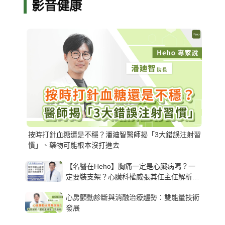
影音健康
按時打針血糖還是不穩？潘廸智醫師揭「3大錯誤注射習
慣」、藥物可能根本沒打進去
【名醫在Heho】胸痛一定是心臟病嗎？一
定要裝支架？心臟科權威張其任主任解析支
架種類、風險與選擇關鍵
心房顫動診斷與消融治療趨勢：雙能量技術
發展