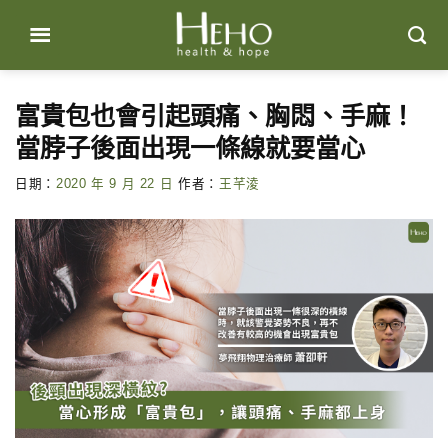
Skip
to
content
富貴包也會引起頭痛、胸悶、手麻！
當脖子後面出現一條線就要當心
日期：
2020 年 9 月 22 日
作者：
王芊淩