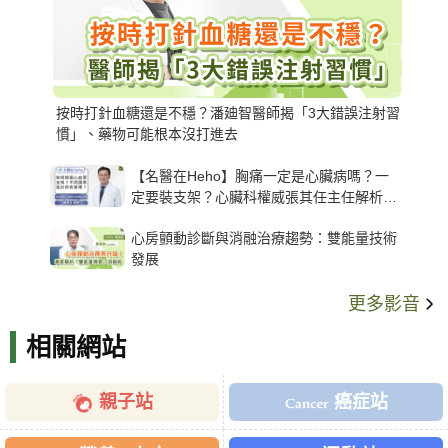
按時打針血糖還是不穩？潘廸智醫師揭「3大錯誤注射習
慣」、藥物可能根本沒打進去
【名醫在Heho】胸痛一定是心臟病嗎？一
定要裝支架？心臟科權威張其任主任解析支
架種類、風險與選擇關鍵
心房顫動診斷與消融治療趨勢：雙能量技術
發展
更多影音
相關網站
親子站
癌症站