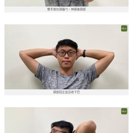
雙手放在頭腦勺，伸展後頸部
頭部回正並且收下巴