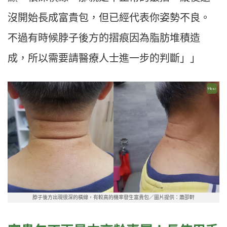
沒開始長成富貴包，但已經代表你姿勢不良。
不過有時候脖子後方的摺痕因為脂肪堆積造
成，所以需要請醫療人士進一步的判斷」」
脖子後方出現很深的橫線，有較高的機率發生富貴包／圖片提供：蕭卲軒