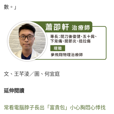
數。」
文、王芊淩／圖、何宜庭
延伸閱讀
常看電腦脖子長出「富貴包」小心胸悶心悸找