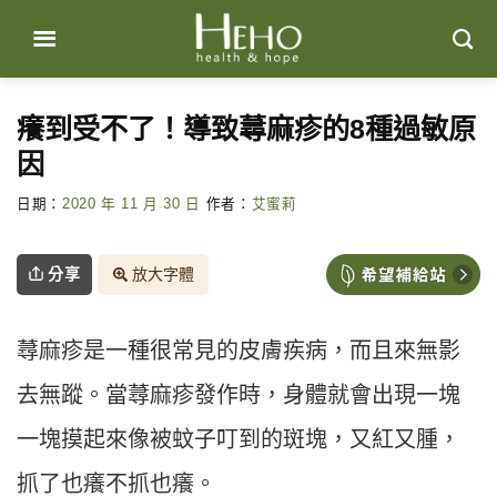
Skip
to
content
癢到受不了！導致蕁麻疹的8種過敏原
因
日期：
2020 年 11 月 30 日
作者：
艾蜜莉
分享
放大字體
蕁麻疹是一種很常見的皮膚疾病，而且來無影
去無蹤。當蕁麻疹發作時，身體就會出現一塊
一塊摸起來像被蚊子叮到的斑塊，又紅又腫，
抓了也癢不抓也癢。