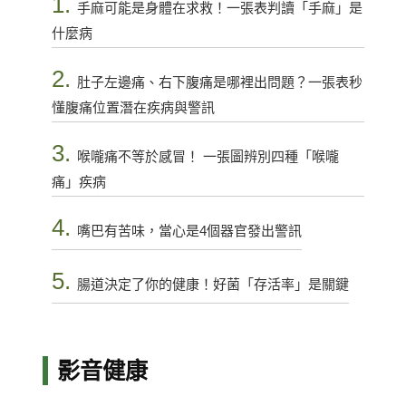
1.
手麻可能是身體在求救！一張表判讀「手麻」是
什麼病
2.
肚子左邊痛、右下腹痛是哪裡出問題？一張表秒
懂腹痛位置潛在疾病與警訊
3.
喉嚨痛不等於感冒！ 一張圖辨別四種「喉嚨
痛」疾病
4.
嘴巴有苦味，當心是4個器官發出警訊
5.
腸道決定了你的健康！好菌「存活率」是關鍵
影音健康