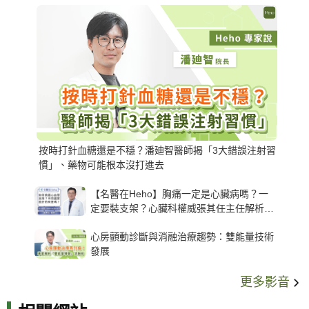
按時打針血糖還是不穩？潘廸智醫師揭「3大錯誤注射習
慣」、藥物可能根本沒打進去
【名醫在Heho】胸痛一定是心臟病嗎？一
定要裝支架？心臟科權威張其任主任解析支
架種類、風險與選擇關鍵
心房顫動診斷與消融治療趨勢：雙能量技術
發展
更多影音