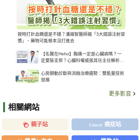
按時打針血糖還是不穩？潘廸智醫師揭「3大錯誤注射習
慣」、藥物可能根本沒打進去
【名醫在Heho】胸痛一定是心臟病嗎？一
定要裝支架？心臟科權威張其任主任解析支
架種類、風險與選擇關鍵
心房顫動診斷與消融治療趨勢：雙能量技術
發展
更多影音
相關網站
親子站
癌症站