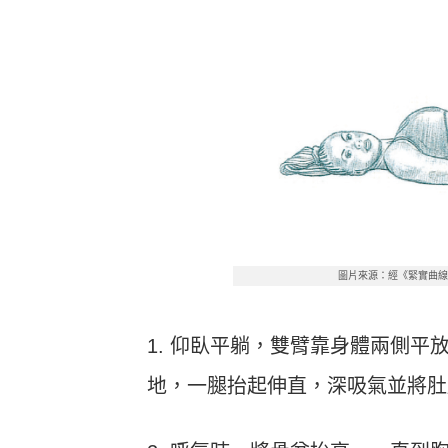
圖片來源：經《緊實曲
1. 仰臥平躺，雙臂靠身體兩側
地，一腿抬起伸直，深吸氣並將肚