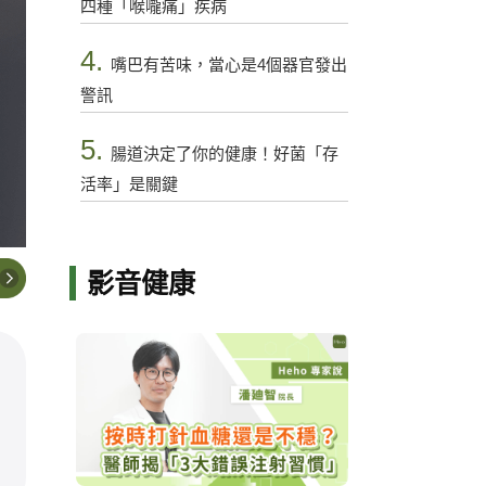
四種「喉嚨痛」疾病
4.
嘴巴有苦味，當心是4個器官發出
警訊
5.
腸道決定了你的健康！好菌「存
活率」是關鍵
影音健康