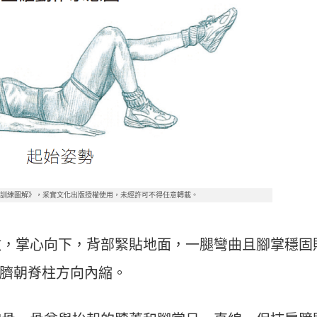
線訓練圖解》，采實文化出版授權使用，未經許可不得任意轉載。
平放，掌心向下，背部緊貼地面，一腿彎曲且腳掌穩固
臍朝脊柱方向內縮。