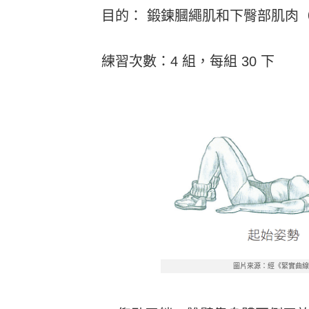
目的： 鍛鍊膕繩肌和下臀部肌肉
練習次數：4 組，每組 30 下
圖片來源：經《緊實曲