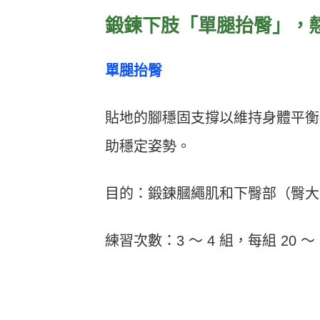
鍛鍊下肢「單腿抬臀」，
單腿抬臀
貼地的腳穩固支撐以維持身體平衡
助穩定姿勢。
目的：鍛鍊膕繩肌和下臀部（臀大
練習次數：3 ～ 4 組，每組 20 ～ 