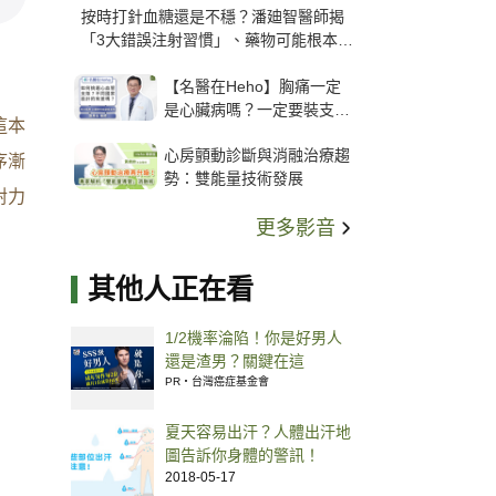
按時打針血糖還是不穩？潘廸智醫師揭
「3大錯誤注射習慣」、藥物可能根本沒
打進去
【名醫在Heho】胸痛一定
是心臟病嗎？一定要裝支
這本
架？心臟科權威張其任主任
心房顫動診斷與消融治療趨
解析支架種類、風險與選擇
序漸
勢：雙能量技術發展
關鍵
對力
更多影音
其他人正在看
1/2機率淪陷！你是好男人
還是渣男？關鍵在這
PR・台灣癌症基金會
夏天容易出汗？人體出汗地
圖告訴你身體的警訊！
2018-05-17