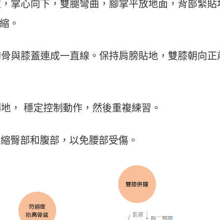
平放，掌心向下，雙腿彎曲，腳掌平放地面，背部緊貼
縮。
到胸骨與膝蓋連成一直線。保持肩膀貼地，雙膝朝向正
觸地， 穩定控制動作，然後重複練習。
意緊縮臀部和腹部，以免腰部受傷。