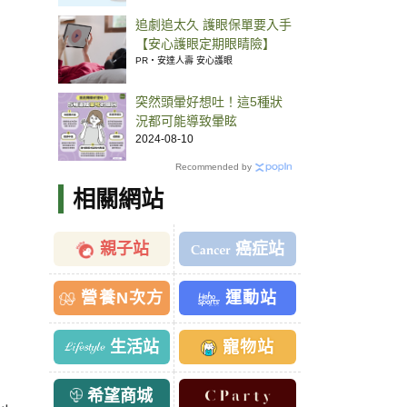
追劇追太久 護眼保單要入手
【安心護眼定期眼睛險】
PR・安達人壽 安心護眼
突然頭暈好想吐！這5種狀
況都可能導致暈眩
2024-08-10
Recommended by
相關網站
親子站
癌症站
營養N次方
運動站
生活站
寵物站
希望商城