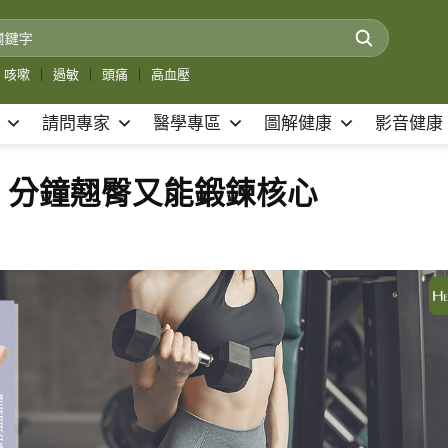
咳嗽
｜
過敏
｜
頭痛
｜
高血壓
請問專家
醫學專區
圖解健康
影音健康
5 分鐘翹臀又能鍛鍊核心