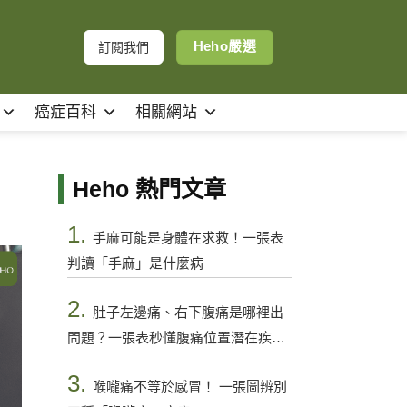
Heho嚴選
訂閱我們
癌症百科
相關網站
Heho 熱門文章
1.
手麻可能是身體在求救！一張表
判讀「手麻」是什麼病
2.
肚子左邊痛、右下腹痛是哪裡出
問題？一張表秒懂腹痛位置潛在疾病
與警訊
3.
喉嚨痛不等於感冒！ 一張圖辨別