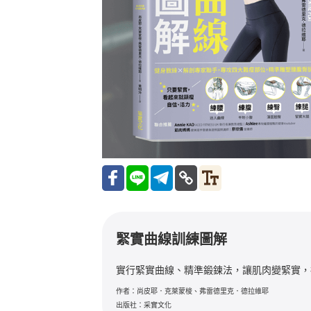
緊實曲線訓練圖解
實行緊實曲線、精準鍛鍊法，讓肌肉變緊實，
作者：尚皮耶．克萊蒙梭、弗雷德里克．德拉維耶
出版社：采實文化