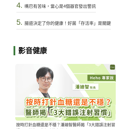
4.
嘴巴有苦味，當心是4個器官發出警訊
5.
腸道決定了你的健康！好菌「存活率」是關鍵
影音健康
按時打針血糖還是不穩？潘廸智醫師揭「3大錯誤注射習