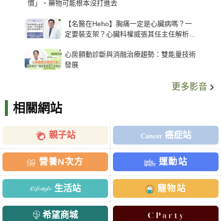
慣」、藥物可能根本沒打進去
【名醫在Heho】胸痛一定是心臟病嗎？一
定要裝支架？心臟科權威張其任主任解析支
架種類、風險與選擇關鍵
心房顫動診斷與消融治療趨勢：雙能量技術
發展
更多影音
相關網站
親子站
癌症站
營養N次方
運動站
生活站
寵物站
希望商城