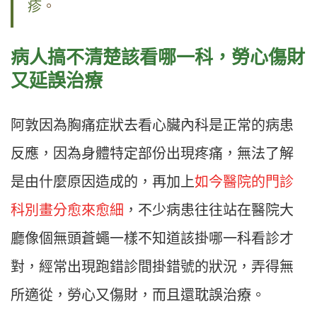
疹
。
病人搞不清楚該看哪一科，勞心傷財
又延誤治療
阿敦因為胸痛症狀去看心臟內科是正常的病患
反應，因為身體特定部份出現疼痛，無法了解
是由什麼原因造成的，再加上
如今醫院的門診
科別畫分愈來愈細
，不少病患往往站在醫院大
廳像個無頭蒼蠅一樣不知道該掛哪一科看診才
對，經常出現跑錯診間掛錯號的狀況，弄得無
所適從，勞心又傷財，而且還耽誤治療。