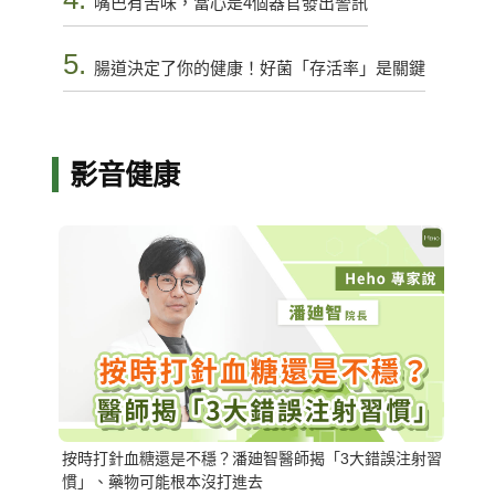
嘴巴有苦味，當心是4個器官發出警訊
5.
腸道決定了你的健康！好菌「存活率」是關鍵
影音健康
按時打針血糖還是不穩？潘廸智醫師揭「3大錯誤注射習
慣」、藥物可能根本沒打進去