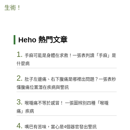
生術！
Heho 熱門文章
1.
手麻可能是身體在求救！一張表判讀「手麻」是
什麼病
2.
肚子左邊痛、右下腹痛是哪裡出問題？一張表秒
懂腹痛位置潛在疾病與警訊
3.
喉嚨痛不等於感冒！ 一張圖辨別四種「喉嚨
痛」疾病
4.
嘴巴有苦味，當心是4個器官發出警訊