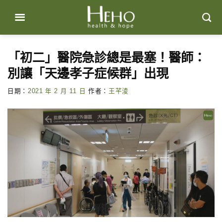
Skip
to
content
「初二」醫院急診總是最塞！醫師：
別讓「天邊孝子症候群」出現
日期：
2021 年 2 月 11 日
作者：
王芊淩