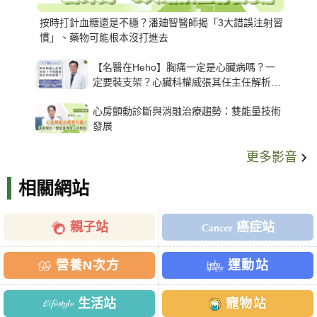
按時打針血糖還是不穩？潘廸智醫師揭「3大錯誤注射習
慣」、藥物可能根本沒打進去
【名醫在Heho】胸痛一定是心臟病嗎？一
定要裝支架？心臟科權威張其任主任解析支
架種類、風險與選擇關鍵
心房顫動診斷與消融治療趨勢：雙能量技術
發展
更多影音
相關網站
親子站
癌症站
營養N次方
運動站
生活站
寵物站