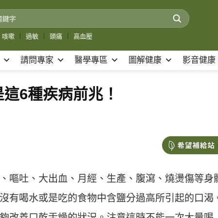
咳嗽
｜
過敏
｜
頭痛
｜
高血壓
請問專家
醫學專區
圖解健康
影音健康
是這6種疾病前兆！
、嘔吐、大出血、月經、生產、腹瀉、燒燙傷等身
沒有喝水或是吃的食物中含鹽分過高所引起的口渴
夠改善口乾舌燥的狀況。注意這時不能一次大量喝