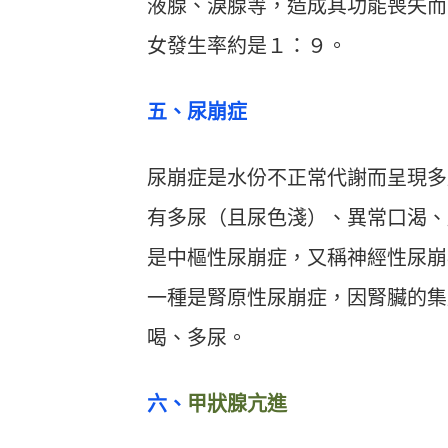
液腺、淚腺等，造成其功能喪失而
女發生率約是１：９。
五、尿崩症
尿崩症是水份不正常代謝而呈現多尿
有多尿（且尿色淺）、異常口渴、
是中樞性尿崩症，又稱神經性尿崩
一種是腎原性尿崩症，因腎臟的集
喝、多尿。
六、
甲狀腺亢進