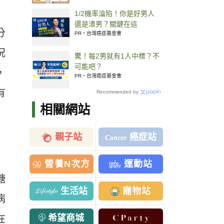
1/2機率淪陷！你是好男人
還是渣男？關鍵在這
分
PR・台灣癌症基金會
況
驚！每2男就有1人中標？不
可能吧？
，
PR・台灣癌症基金會
有
Recommended by
相關網站
親子站
癌症站
營養N次方
運動站
糖
生活站
寵物站
病
希望商城
在