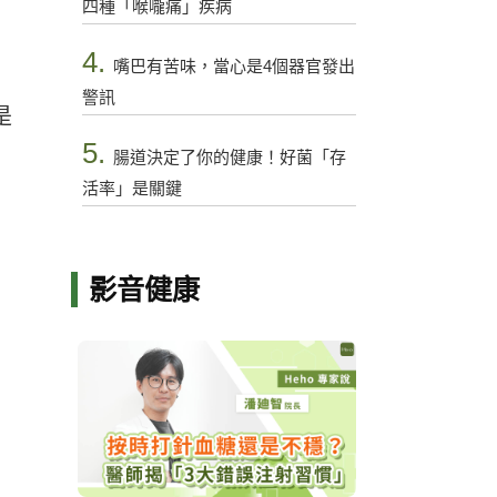
四種「喉嚨痛」疾病
4.
嘴巴有苦味，當心是4個器官發出
警訊
是
5.
腸道決定了你的健康！好菌「存
活率」是關鍵
影音健康