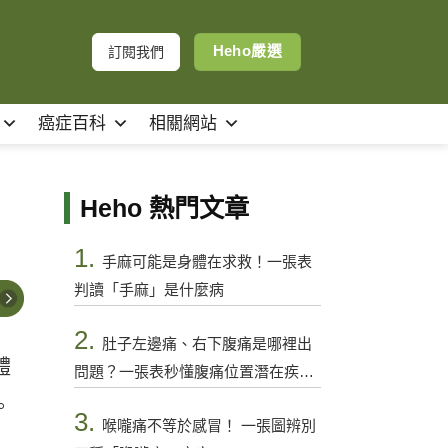
Heho嚴選
訂閱我們
癌症百科
相關網站
Heho 熱門文章
1.
手麻可能是身體在求救！一張表
判讀「手麻」是什麼病
2.
肚子左邊痛、右下腹痛是哪裡出
體
問題？一張表秒懂腹痛位置潛在疾病
與警訊
。
3.
喉嚨痛不等於感冒！ 一張圖辨別