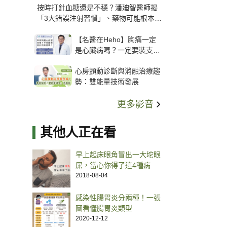
按時打針血糖還是不穩？潘廸智醫師揭
「3大錯誤注射習慣」、藥物可能根本沒
打進去
【名醫在Heho】胸痛一定
是心臟病嗎？一定要裝支
架？心臟科權威張其任主任
心房顫動診斷與消融治療趨
解析支架種類、風險與選擇
勢：雙能量技術發展
關鍵
更多影音
其他人正在看
早上起床眼角冒出一大坨眼
屎，當心你得了這4種病
2018-08-04
感染性腸胃炎分兩種！一張
圖看懂腸胃炎類型
2020-12-12