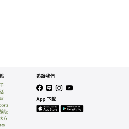
站
追蹤我們
親子
生活
癌症
App 下載
ports
討論版
 次方
ets