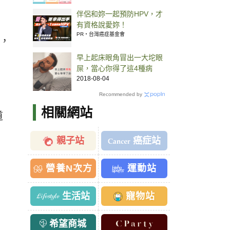
伴侶和妳一起預防HPV，才
有資格說愛妳！
PR・台灣癌症基金會
現，
早上起床眼角冒出一大坨眼
屎，當心你得了這4種病
2018-08-04
Recommended by
相關網站
道
親子站
癌症站
營養N次方
運動站
生活站
寵物站
希望商城