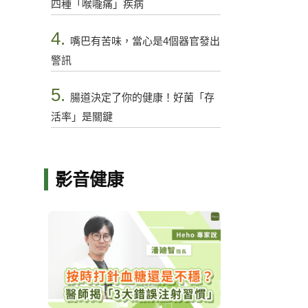
四種「喉嚨痛」疾病
4.
嘴巴有苦味，當心是4個器官發出
警訊
5.
腸道決定了你的健康！好菌「存
活率」是關鍵
影音健康