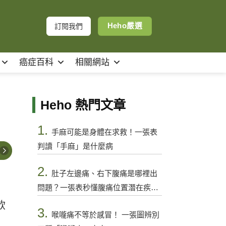
Heho嚴選
訂閱我們
癌症百科
相關網站
Heho 熱門文章
1.
手麻可能是身體在求救！一張表
判讀「手麻」是什麼病
2.
肚子左邊痛、右下腹痛是哪裡出
問題？一張表秒懂腹痛位置潛在疾病
與警訊
飲
3.
喉嚨痛不等於感冒！ 一張圖辨別