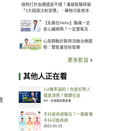
按時打針血糖還是不穩？潘廸智醫師揭
「3大錯誤注射習慣」、藥物可能根本沒
打進去
【名醫在Heho】胸痛一定
是心臟病嗎？一定要裝支
架？心臟科權威張其任主任
心房顫動診斷與消融治療趨
解析支架種類、風險與選擇
勢：雙能量技術發展
關鍵
更多影音
其他人正在看
1/2機率淪陷！你是好男人
還是渣男？關鍵在這
進
PR・台灣癌症基金會
手抖是疾病徵兆？一圖看懂
手抖可能疾病
2021-01-15