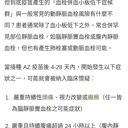
但到底疫苗產生的「血栓併血小板低下症候
群」與一般常見的動靜脈血栓風險有什麼不
同？患者通常除了血小板低下之外，常合併罕
見部位靜脈血栓，如腦靜脈竇血栓或腹內靜脈
血栓，但也有產生肺栓塞或動脈血栓可能。
當接種 AZ 疫苗後 4-28 天內，開始發生以下症
狀之一，可能就會被納入臨床懷疑：
嚴重持續性
頭痛
、視力改變或
癲癇
（任一皆
為腦靜脈竇血栓之可能症狀）
嚴重且持續腹痛超過 24 小時以上（腹內靜