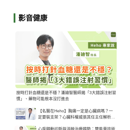
影音健康
按時打針血糖還是不穩？潘廸智醫師揭「3大錯誤注射習
慣」、藥物可能根本沒打進去
【名醫在Heho】胸痛一定是心臟病嗎？一
定要裝支架？心臟科權威張其任主任解析支
架種類、風險與選擇關鍵
心房顫動診斷與消融治療趨勢：雙能量技術