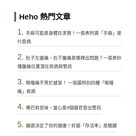
Heho 熱門文章
1.
手麻可能是身體在求救！一張表判讀「手麻」是
什麼病
2.
肚子左邊痛、右下腹痛是哪裡出問題？一張表秒
懂腹痛位置潛在疾病與警訊
3.
喉嚨痛不等於感冒！ 一張圖辨別四種「喉嚨
痛」疾病
4.
嘴巴有苦味，當心是4個器官發出警訊
5.
腸道決定了你的健康！好菌「存活率」是關鍵