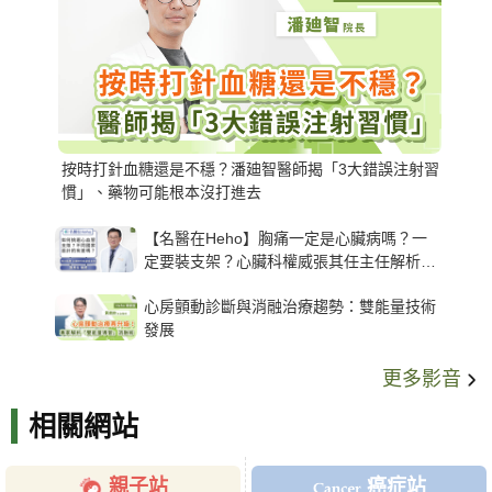
按時打針血糖還是不穩？潘廸智醫師揭「3大錯誤注射習
慣」、藥物可能根本沒打進去
【名醫在Heho】胸痛一定是心臟病嗎？一
定要裝支架？心臟科權威張其任主任解析支
架種類、風險與選擇關鍵
心房顫動診斷與消融治療趨勢：雙能量技術
發展
更多影音
相關網站
親子站
癌症站