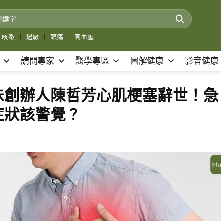
咳嗽
｜
過敏
｜
頭痛
｜
高血壓
請問專家
醫學專區
圖解健康
影音健康
味創辦人陳哲芳心肌梗塞辭世！急
症狀該警覺？