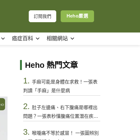
Heho嚴選
訂閱我們
癌症百科
相關網站
Heho 熱門文章
1.
手麻可能是身體在求救！一張表
判讀「手麻」是什麼病
2.
肚子左邊痛、右下腹痛是哪裡出
問題？一張表秒懂腹痛位置潛在疾病
與警訊
3.
喉嚨痛不等於感冒！ 一張圖辨別