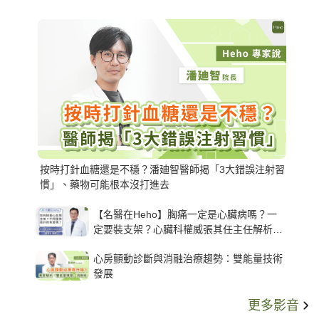
按時打針血糖還是不穩？潘廸智醫師揭「3大錯誤注射習
慣」、藥物可能根本沒打進去
【名醫在Heho】胸痛一定是心臟病嗎？一
定要裝支架？心臟科權威張其任主任解析支
架種類、風險與選擇關鍵
心房顫動診斷與消融治療趨勢：雙能量技術
發展
更多影音