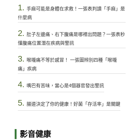
1.
手麻可能是身體在求救！一張表判讀「手麻」是
什麼病
2.
肚子左邊痛、右下腹痛是哪裡出問題？一張表秒
懂腹痛位置潛在疾病與警訊
3.
喉嚨痛不等於感冒！ 一張圖辨別四種「喉嚨
痛」疾病
4.
嘴巴有苦味，當心是4個器官發出警訊
5.
腸道決定了你的健康！好菌「存活率」是關鍵
影音健康