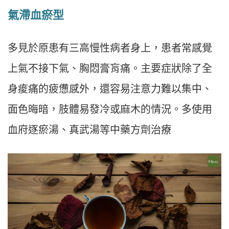
氣滯血瘀型
多見於原患有三高慢性病者身上，患者常感覺
上氣不接下氣、胸悶膏肓痛。主要症狀除了全
身痠痛的疲憊感外，還容易注意力難以集中、
面色晦暗，肢體易發冷或麻木的情況。多使用
血府逐瘀湯、真武湯等中藥方劑治療