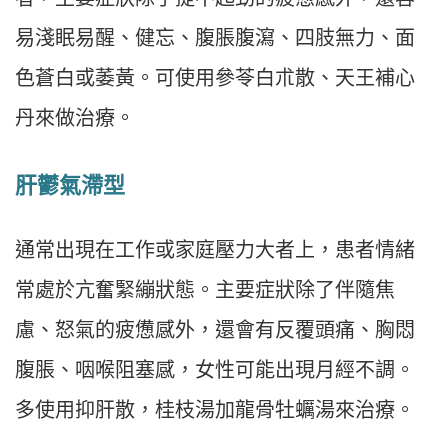
易淺眠易醒、健忘、腹脹腹瀉、四肢無力、面
色蒼白或萎黃。可使用參苓白朮散、天王補心
丹來做治療。
肝鬱氣滯型
通常出現在工作或家庭壓力大者上，患者情緒
常處於亢奮緊繃狀態。主要症狀除了伴隨焦
慮、怒氣的疲憊感外，還會有反覆頭痛、胸悶
腹脹、咽喉阻塞感，女性可能出現月經不調。
多使用抑肝散，桂枝湯加龍骨牡蠣湯來治療。