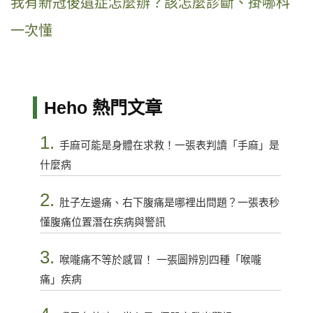
我有新冠後遺症怎麼辦？該怎麼診斷、掛哪科
一次懂
Heho 熱門文章
1.
手麻可能是身體在求救！一張表判讀「手麻」是
什麼病
2.
肚子左邊痛、右下腹痛是哪裡出問題？一張表秒
懂腹痛位置潛在疾病與警訊
3.
喉嚨痛不等於感冒！ 一張圖辨別四種「喉嚨
痛」疾病