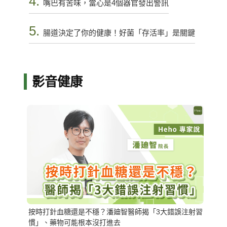
4.
嘴巴有苦味，當心是4個器官發出警訊
5.
腸道決定了你的健康！好菌「存活率」是關鍵
影音健康
按時打針血糖還是不穩？潘廸智醫師揭「3大錯誤注射習
慣」、藥物可能根本沒打進去