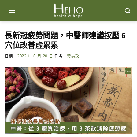
Skip
to
content
長新冠疲勞問題，中醫師建議按壓 6
穴位改善虛累累
日期：
2022 年 6 月 20 日
作者：
黃慧玫