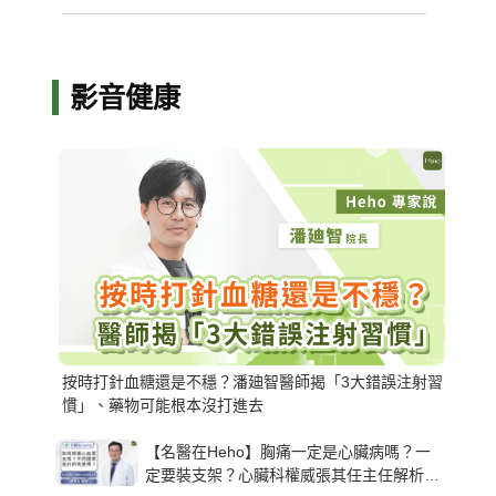
影音健康
按時打針血糖還是不穩？潘廸智醫師揭「3大錯誤注射習
慣」、藥物可能根本沒打進去
【名醫在Heho】胸痛一定是心臟病嗎？一
定要裝支架？心臟科權威張其任主任解析支