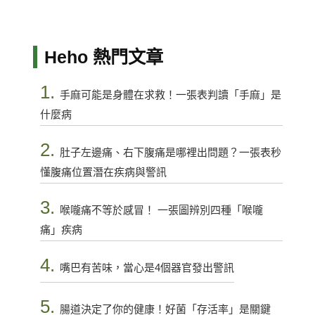
Heho 熱門文章
1.
手麻可能是身體在求救！一張表判讀「手麻」是
什麼病
2.
肚子左邊痛、右下腹痛是哪裡出問題？一張表秒
懂腹痛位置潛在疾病與警訊
3.
喉嚨痛不等於感冒！ 一張圖辨別四種「喉嚨
痛」疾病
4.
嘴巴有苦味，當心是4個器官發出警訊
5.
腸道決定了你的健康！好菌「存活率」是關鍵