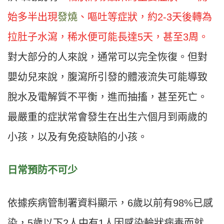
始多半出現
發燒
、
嘔吐等症狀，約
2-3
天後轉為
拉肚子水瀉，稀水便可能長達
5
天，甚至
3
周。
對大部分的人來說，通常可以完全恢復。但對
嬰幼兒來說，腹瀉所引發的體液流失可能導致
脫水及電解質不平衡，進而抽搐，甚至死亡。
最嚴重的症狀常會發生在出生六個月到兩歲的
小孩，以及有免疫缺陷的小孩。
日常預防不可少
依據疾病管制署資料顯示，
6
歲以前有
98%
已感
染，
5
歲以下
2
人中有
1
人因感染輪狀病毒而就