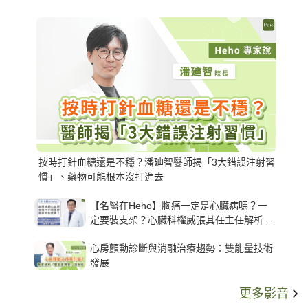
按時打針血糖還是不穩？潘廸智醫師揭「3大錯誤注射習
慣」、藥物可能根本沒打進去
【名醫在Heho】胸痛一定是心臟病嗎？一
定要裝支架？心臟科權威張其任主任解析支
架種類、風險與選擇關鍵
心房顫動診斷與消融治療趨勢：雙能量技術
發展
更多影音