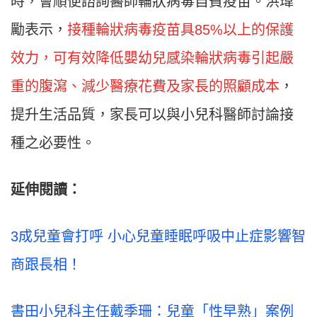
時，會順便諮詢醫師輪狀病毒自費疫苗。洪瑋
勵表示，
接種輪狀病毒疫苗具
85%
以上的保護
效力，可有效降低嬰幼兒感染輪狀病毒引起嚴
重的腹瀉、減少醫療花費及家長的照顧成本
，
提升生活品質，家長可以與小兒科醫師討論接
種之必要性。
延伸閱讀：
3成兒童會打呼 小心兒童睡眠呼吸中止症影響智
商跟長相！
書田小兒科主任戴季珊：兒童「性早熟」案例