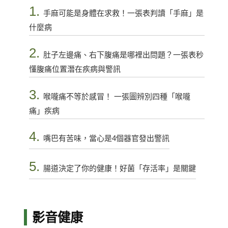
1.
手麻可能是身體在求救！一張表判讀「手麻」是
什麼病
2.
肚子左邊痛、右下腹痛是哪裡出問題？一張表秒
懂腹痛位置潛在疾病與警訊
3.
喉嚨痛不等於感冒！ 一張圖辨別四種「喉嚨
痛」疾病
4.
嘴巴有苦味，當心是4個器官發出警訊
5.
腸道決定了你的健康！好菌「存活率」是關鍵
影音健康