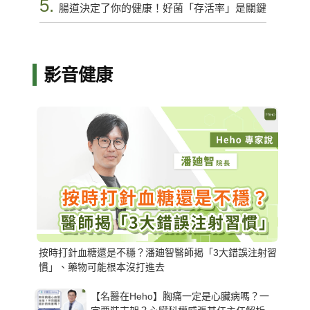
5.
腸道決定了你的健康！好菌「存活率」是關鍵
影音健康
按時打針血糖還是不穩？潘廸智醫師揭「3大錯誤注射習
慣」、藥物可能根本沒打進去
【名醫在Heho】胸痛一定是心臟病嗎？一