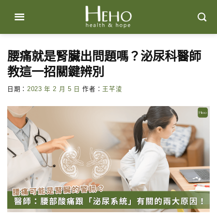
Skip
to
content
腰痛就是腎臟出問題嗎？泌尿科醫師
教這一招關鍵辨別
日期：
2023 年 2 月 5 日
作者：
王芊淩