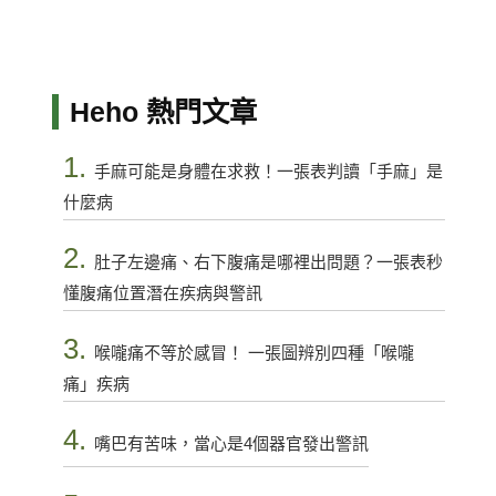
Heho 熱門文章
1.
手麻可能是身體在求救！一張表判讀「手麻」是
什麼病
2.
肚子左邊痛、右下腹痛是哪裡出問題？一張表秒
懂腹痛位置潛在疾病與警訊
3.
喉嚨痛不等於感冒！ 一張圖辨別四種「喉嚨
痛」疾病
4.
嘴巴有苦味，當心是4個器官發出警訊