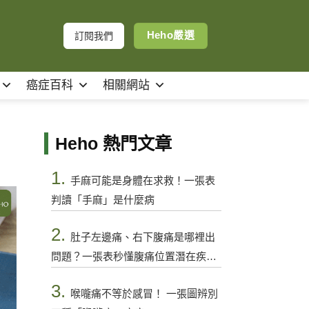
Heho嚴選
訂閱我們
癌症百科
相關網站
Heho 熱門文章
1.
手麻可能是身體在求救！一張表
判讀「手麻」是什麼病
2.
肚子左邊痛、右下腹痛是哪裡出
問題？一張表秒懂腹痛位置潛在疾病
與警訊
3.
喉嚨痛不等於感冒！ 一張圖辨別