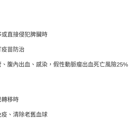
移或直接侵犯脾臟時
打疫苗防治
、腹內出血、感染，假性動脈瘤出血死亡風險25%
巴轉移時
免疫、清除老舊血球