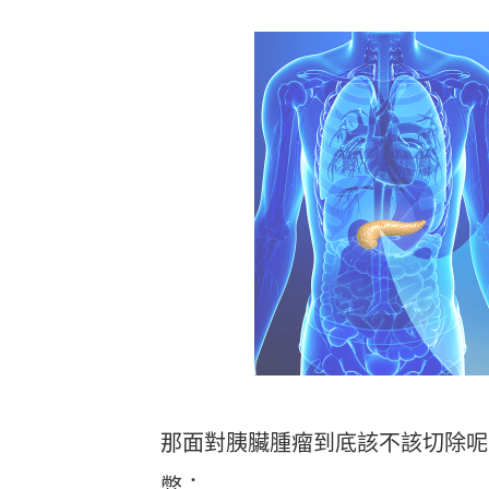
那面對胰臟腫瘤到底該不該切除呢
弊：