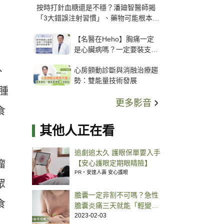
按時打針血糖還是不穩？潘廸智醫師揭
「3大錯誤注射習慣」、藥物可能根本沒
打進去
【名醫在Heho】胸痛一定
是心臟病嗎？一定要裝支
架？心臟科權威張其任主任
、
心房顫動診斷與消融治療趨
解析支架種類、風險與選擇
勢：雙能量技術發展
關鍵
腫
更多影音
食
其他人正在看
追劇追太久 護眼保單要入手
瘤
【安心護眼定期眼睛險】
PR・安達人壽 安心護眼
眾
膽囊一定非割不可嗎？急性
食
膽囊炎痛三天就能「輕變中
症」處置方式一次看
2023-02-03