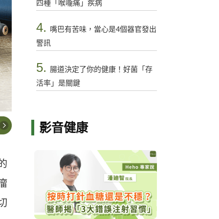
四種「喉嚨痛」疾病
4.
嘴巴有苦味，當心是4個器官發出
警訊
5.
腸道決定了你的健康！好菌「存
活率」是關鍵
影音健康
的
瘤
切