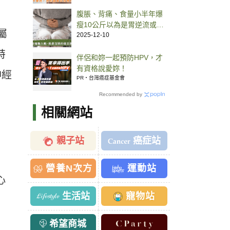
腹脹、背痛、食量小半年爆
瘦10公斤以為是胃逆流或糖
屬
尿病 超音波正常竟是胰臟癌
2025-12-10
特
伴侶和妳一起預防HPV，才
有資格說愛妳！
神經
PR・台灣癌症基金會
Recommended by
相關網站
親子站
癌症站
營養N次方
運動站
心
生活站
寵物站
希望商城