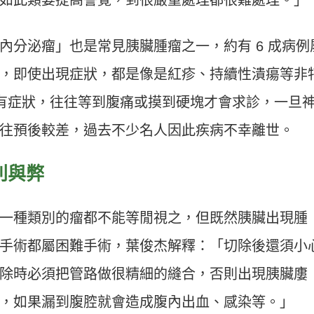
內分泌瘤」也是常見胰臟腫瘤之一，約有 6 成病例
，即使出現症狀，都是像是紅疹、持續性潰瘍等非
者會有症狀，往往等到腹痛或摸到硬塊才會求診，一旦
往預後較差，過去不少名人因此疾病不幸離世。
利與弊
一種類別的瘤都不能等閒視之，但既然胰臟出現腫
手術都屬困難手術，葉俊杰解釋：「切除後還須小
除時必須把管路做很精細的縫合，否則出現胰臟廔
，如果漏到腹腔就會造成腹內出血、感染等。」