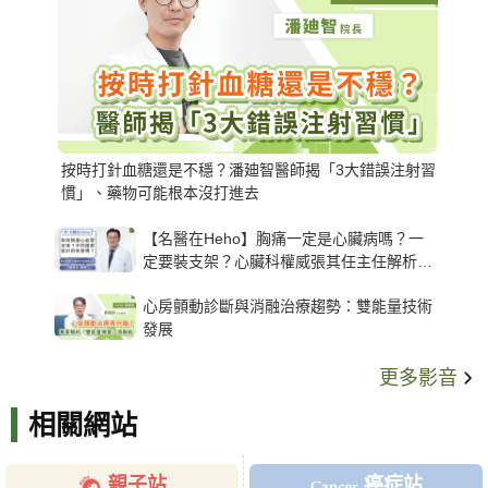
按時打針血糖還是不穩？潘廸智醫師揭「3大錯誤注射習
慣」、藥物可能根本沒打進去
【名醫在Heho】胸痛一定是心臟病嗎？一
定要裝支架？心臟科權威張其任主任解析支
架種類、風險與選擇關鍵
心房顫動診斷與消融治療趨勢：雙能量技術
發展
更多影音
相關網站
親子站
癌症站