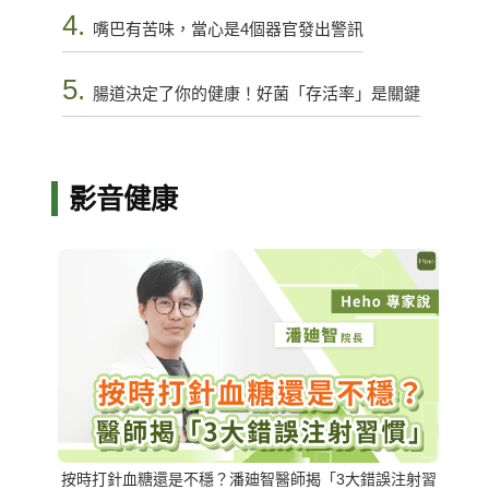
4.
嘴巴有苦味，當心是4個器官發出警訊
5.
腸道決定了你的健康！好菌「存活率」是關鍵
影音健康
按時打針血糖還是不穩？潘廸智醫師揭「3大錯誤注射習