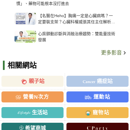
慣」、藥物可能根本沒打進去
【名醫在Heho】胸痛一定是心臟病嗎？一
定要裝支架？心臟科權威張其任主任解析支
架種類、風險與選擇關鍵
心房顫動診斷與消融治療趨勢：雙能量技術
發展
更多影音
相關網站
親子站
癌症站
營養N次方
運動站
生活站
寵物站
希望商城