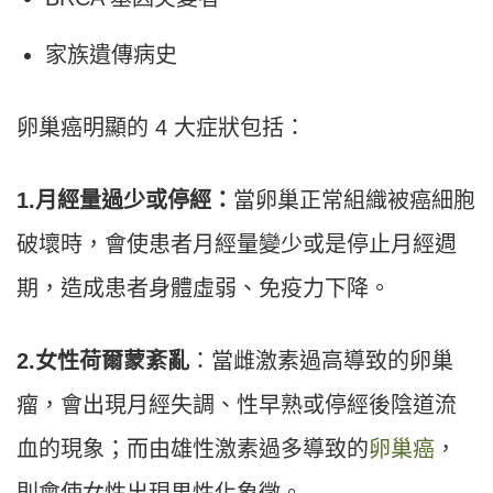
家族遺傳病史
卵巢癌明顯的 4 大症狀包括：
1.
月經量過少或停經：
當卵巢正常組織被癌細胞
破壞時，會使患者月經量變少或是停止月經週
期，造成患者身體虛弱、免疫力下降。
2.
女性荷爾蒙紊亂
：當雌激素過高導致的卵巢
瘤，會出現月經失調、性早熟或停經後陰道流
血的現象；而由雄性激素過多導致的
卵巢癌
，