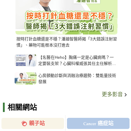
按時打針血糖還是不穩？潘廸智醫師揭「3大錯誤注射習
慣」、藥物可能根本沒打進去
【名醫在Heho】胸痛一定是心臟病嗎？一
定要裝支架？心臟科權威張其任主任解析支
架種類、風險與選擇關鍵
心房顫動診斷與消融治療趨勢：雙能量技術
發展
更多影音
相關網站
親子站
癌症站