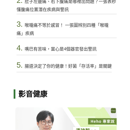
2.
肚子左邊痛、右下腹痛是哪裡出問題？一張表秒
懂腹痛位置潛在疾病與警訊
3.
喉嚨痛不等於感冒！ 一張圖辨別四種「喉嚨
痛」疾病
4.
嘴巴有苦味，當心是4個器官發出警訊
5.
腸道決定了你的健康！好菌「存活率」是關鍵
影音健康