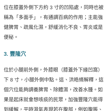
位在膝蓋外側下方約 3 寸的凹陷處，同時也被
稱為「多面手」，有通調百病的作用；主能強
健脾胃、疏風化濕，舒緩消化不良、胃炎或是
便秘。
3. 豐隆穴
位於小腿前外側，外膝眼（膝蓋外下緣凹窩）
下 8 寸，小腿外側中點。這、洪皓脩解釋，這
個穴位能夠調養脾胃、除體濕，改善水腫。如
果是起床就會想咳痰的民眾，加強豐隆穴能得
到緩解，平時濕氣表現若在腹部，例如腹脹、