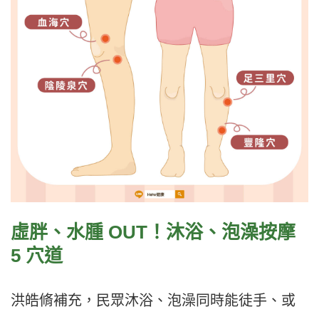
虛胖、水腫 OUT！沐浴、泡澡按摩
5 穴道
洪皓脩補充，民眾沐浴、泡澡同時能徒手、或