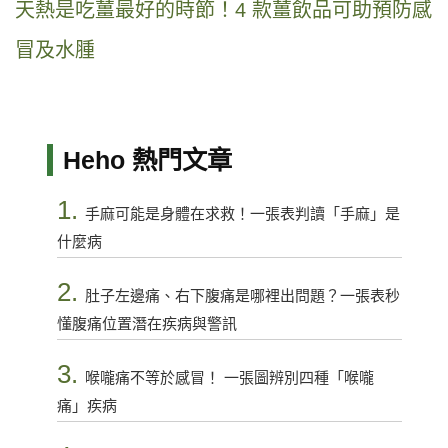
天熱是吃薑最好的時節！4 款薑飲品可助預防感
冒及水腫
Heho 熱門文章
1.
手麻可能是身體在求救！一張表判讀「手麻」是
什麼病
2.
肚子左邊痛、右下腹痛是哪裡出問題？一張表秒
懂腹痛位置潛在疾病與警訊
3.
喉嚨痛不等於感冒！ 一張圖辨別四種「喉嚨
痛」疾病