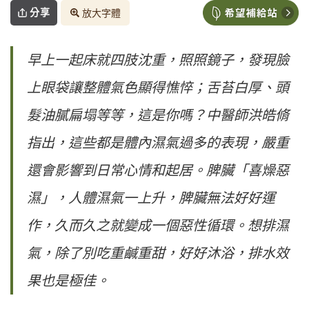
分享
放大字體
早上一起床就四肢沈重，照照鏡子，發現臉
上眼袋讓整體氣色顯得憔悴；舌苔白厚、頭
髮油膩扁塌等等，這是你嗎？中醫師洪皓脩
指出，這些都是體內濕氣過多的表現，嚴重
還會影響到日常心情和起居。脾臟「喜燥惡
濕」，人體濕氣一上升，脾臟無法好好運
作，久而久之就變成一個惡性循環。想排濕
氣，除了別吃重鹹重甜，好好沐浴，排水效
果也是極佳。