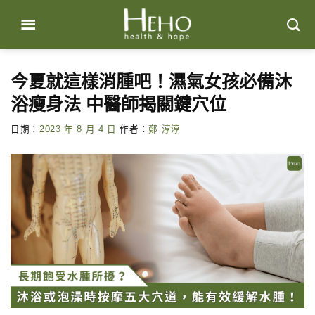
Skip
to
content
今夏就這樣消腫吧！濕氣女孩必備沐
浴瘦身法 中醫師揭關鍵穴位
日期：
2023 年 8 月 4 日
作者：
鄭 淳淳