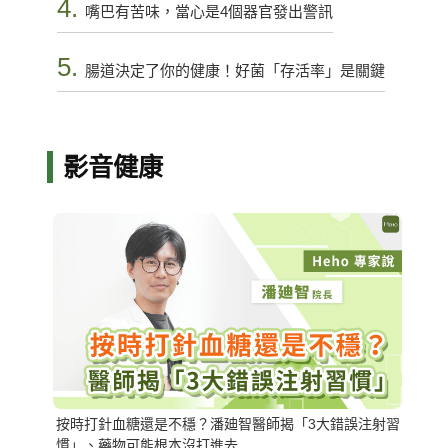
4.
嘴巴有苦味，當心是4個器官發出警訊
5.
腸道決定了你的健康！好菌「存活率」是關鍵
影音健康
按時打針血糖還是不穩？潘廸智醫師揭「3大錯誤注射習
慣」、藥物可能根本沒打進去