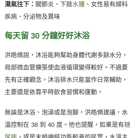
濕氣往下：
關節炎、下肢
水腫
、女性易有婦科
疾病、分泌物及異味
每天留 30 分鐘好好沐浴
洪皓脩說，沐浴能夠幫助身體代謝多餘水分，
局部微血管擴張使血液循環變得較好。不過要
先有正確觀念，沐浴排水只能當作日常輔助，
主要還是依靠平時飲食習慣和運動。
無論是沐浴、泡澡或是泡腳，洪皓脩建議，水
溫控制在 38 到 40 度。他也提醒，如果是有
糖
尿病
，或是末梢神經功能較差的民眾，水溫主