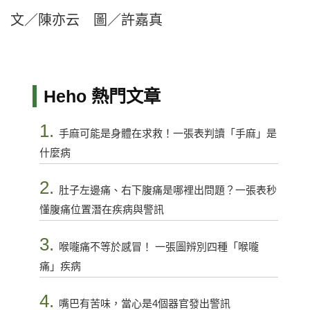
文／陳亦云 圖／許嘉真
Heho 熱門文章
1.
手麻可能是身體在求救！一張表判讀「手麻」是
什麼病
2.
肚子左邊痛、右下腹痛是哪裡出問題？一張表秒
懂腹痛位置潛在疾病與警訊
3.
喉嚨痛不等於感冒！ 一張圖辨別四種「喉嚨
痛」疾病
4.
嘴巴有苦味，當心是4個器官發出警訊