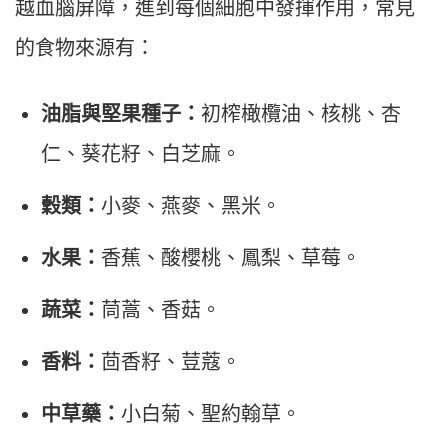
越血腦屏障，進到每個細胞中發揮作用，常見
的食物來源有：
油脂與堅果種子：
初榨橄欖油、核桃、杏
仁、葵花籽、白芝麻。
穀類：
小麥、燕麥、黑米。
水果：
香蕉、酸櫻桃、鳳梨、草莓。
蔬菜：
茼蒿、香菇。
香料：
茴香籽、荳蔻。
中草藥：
小白菊、聖約翰草。