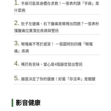
1.
手麻可能是身體在求救！一張表判讀「手麻」是
什麼病
2.
肚子左邊痛、右下腹痛是哪裡出問題？一張表秒
懂腹痛位置潛在疾病與警訊
3.
喉嚨痛不等於感冒！ 一張圖辨別四種「喉嚨
痛」疾病
4.
嘴巴有苦味，當心是4個器官發出警訊
5.
腸道決定了你的健康！好菌「存活率」是關鍵
影音健康