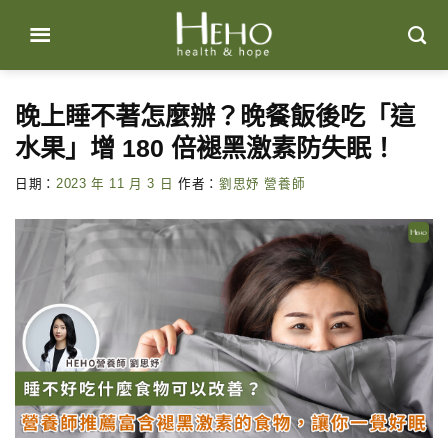
Skip
to
content
晚上睡不著怎麼辦？晚餐飯後吃「這
水果」增 180 倍褪黑激素防失眠！
日期：
2023 年 11 月 3 日
作者：
劉思妤 營養師