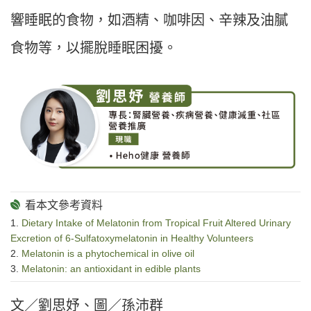
響睡眠的食物，如酒精、咖啡因、辛辣及油膩
食物等，以擺脫睡眠困擾。
1.
Dietary Intake of Melatonin from Tropical Fruit Altered Urinary
Excretion of 6-Sulfatoxymelatonin in Healthy Volunteers
2.
Melatonin is a phytochemical in olive oil
3.
Melatonin: an antioxidant in edible plants
文／劉思妤、圖／孫沛群