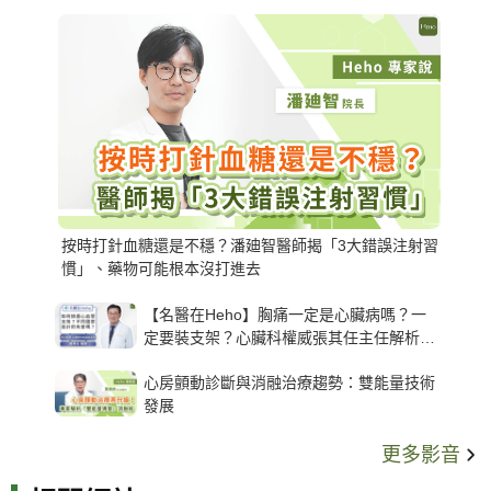
按時打針血糖還是不穩？潘廸智醫師揭「3大錯誤注射習
慣」、藥物可能根本沒打進去
【名醫在Heho】胸痛一定是心臟病嗎？一
定要裝支架？心臟科權威張其任主任解析支
架種類、風險與選擇關鍵
心房顫動診斷與消融治療趨勢：雙能量技術
發展
更多影音