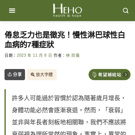
Skip
to
content
倦怠乏力也是徵兆！慢性淋巴球性白
血病的7種症狀
日期：
2023 年 11 月 8 日
作者：
林 欣儀
分享
放大字體
許多人可能過於習慣於認為隨著歲月增長，
身體功能必然會逐漸衰退。然而，「衰弱」
並非與年長者刻板地相關聯，我們不應該將
衰弱視為理所當然的現象。事實上，異常的