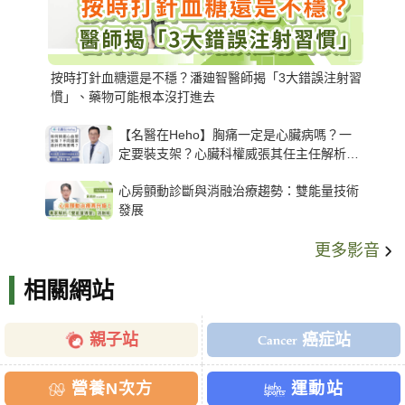
按時打針血糖還是不穩？潘廸智醫師揭「3大錯誤注射習
慣」、藥物可能根本沒打進去
【名醫在Heho】胸痛一定是心臟病嗎？一
定要裝支架？心臟科權威張其任主任解析支
架種類、風險與選擇關鍵
心房顫動診斷與消融治療趨勢：雙能量技術
發展
更多影音
相關網站
親子站
癌症站
營養N次方
運動站