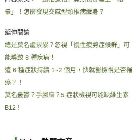
暈」！怎麼發現交感型頸椎病纏身？
延伸閱讀
總是莫名虛累累？忽視「慢性疲勞症候群」可
能導致 8 種疾病！
這 6 種症狀持續 1~2 個月，快就醫檢視是否罹
癌？！
莫名憂鬱？手腳麻？5 症狀檢視可能缺維生素
B12！