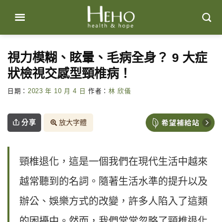
Skip
to
content
視力模糊、眩暈、毛病全身？ 9 大症
狀檢視交感型頸椎病！
日期：
2023 年 10 月 4 日
作者：
林 欣儀
分享
放大字體
頸椎退化，這是一個我們在現代生活中越來
越常聽到的名詞。隨著生活水準的提升以及
辦公、娛樂方式的改變，許多人陷入了這類
的困擾中。然而，我們常常忽略了頸椎退化