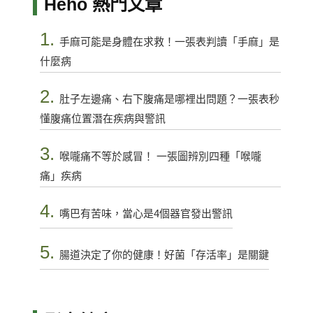
Heho 熱門文章
1.
手麻可能是身體在求救！一張表判讀「手麻」是
什麼病
2.
肚子左邊痛、右下腹痛是哪裡出問題？一張表秒
懂腹痛位置潛在疾病與警訊
3.
喉嚨痛不等於感冒！ 一張圖辨別四種「喉嚨
痛」疾病
4.
嘴巴有苦味，當心是4個器官發出警訊
5.
腸道決定了你的健康！好菌「存活率」是關鍵