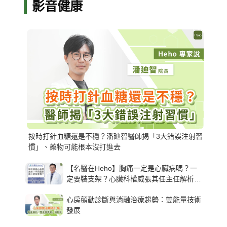
影音健康
按時打針血糖還是不穩？潘廸智醫師揭「3大錯誤注射習
慣」、藥物可能根本沒打進去
【名醫在Heho】胸痛一定是心臟病嗎？一
定要裝支架？心臟科權威張其任主任解析支
架種類、風險與選擇關鍵
心房顫動診斷與消融治療趨勢：雙能量技術
發展