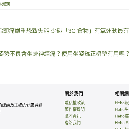
林淑莉
病！偏頭痛嚴重恐致失能 少碰「3C 食物」有氧運動最
手！姿勢不良會坐骨神經痛？使用坐姿矯正椅墊有用嗎
關於我們
相關網
隱私權政策
Heho
的建議及正確的健康資訊
著作權聲明
Heho
！
徵才資訊
Heho
聯絡我們
Heho S