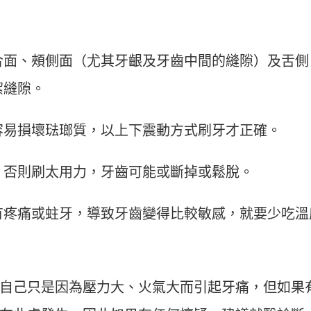
合面、頰側面（尤其牙齦及牙齒中間的縫隙）及舌側
潔縫隙。
容易損壞琺瑯質，以上下震動方式刷牙才正確。
，否則刷太用力，牙齒可能或斷掉或鬆脫。
有疼痛或蛀牙，導致牙齒變得比較敏感，就要少吃溫
自己只是因為壓力大、火氣大而引起牙痛，但如果