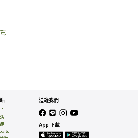
有幫
？
站
追蹤我們
親子
生活
癌症
App 下載
ports