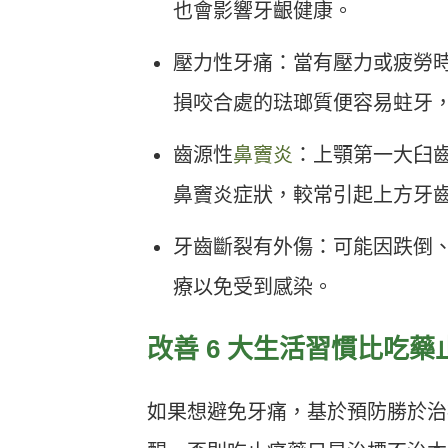
也會影響牙齦健康。
壓力性牙痛：當有壓力或疲勞
損咬合處的琺瑯質便容易蛀牙
齒源性
鼻竇炎
：上顎第一大臼
鼻竇炎症狀，較常引起上方牙
牙齒斷裂有外傷：可能因跌倒
療以免受到感染。
改善 6 大生活習慣比吃藥
如果想避免牙痛，基於預防勝於治