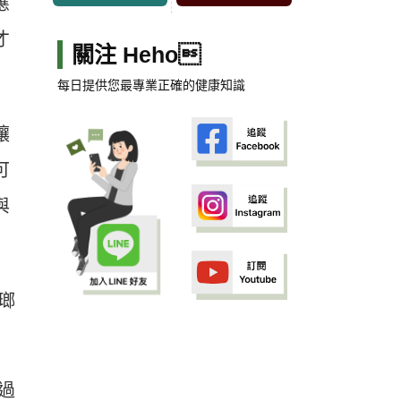
應
才
關注 Heho
每日提供您最專業正確的健康知識
讓
可
與
瑯
過