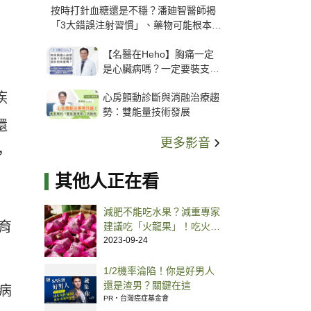
按時打針血糖還是不穩？潘廸智醫師揭
「3大錯誤注射習慣」、藥物可能根本沒
打進去
【名醫在Heho】胸痛一定
是心臟病嗎？一定要裝支
架？心臟科權威張其任主任
疾
心房顫動診斷與消融治療趨
解析支架種類、風險與選擇
勢：雙能量技術發展
關鍵
還
更多影音
，
其他人正在看
減肥不能吃水果？減重專家
育
建議吃「火龍果」！吃火龍
果的好處、禁忌、挑選原則
2023-09-24
1/2機率淪陷！你是好男人
還是渣男？關鍵在這
病
PR・台灣癌症基金會