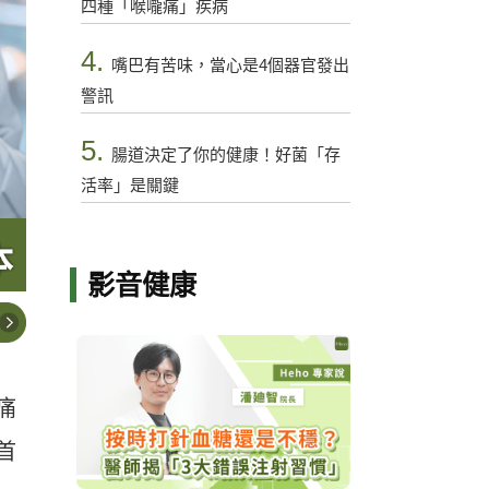
四種「喉嚨痛」疾病
4.
嘴巴有苦味，當心是4個器官發出
警訊
5.
腸道決定了你的健康！好菌「存
活率」是關鍵
影音健康
痛
首