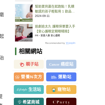
幫助寶貝贏在起跑點！乳糖
敏感的孩子輕鬆用 1 飲品替
磨
換牛奶就能補好鈣
2024-09-11
追劇追太久 護眼保單要入手
【安心護眼定期眼睛險】
起
PR・安達人壽 安心護眼
Recommended by
相關網站
治
親子站
癌症站
營養N次方
運動站
生活站
寵物站
提
希望商城