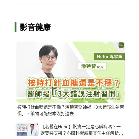
影音健康
按時打針血糖還是不穩？潘廸智醫師揭「3大錯誤注射習
慣」、藥物可能根本沒打進去
【名醫在Heho】胸痛一定是心臟病嗎？一
定要裝支架？心臟科權威張其任主任解析支