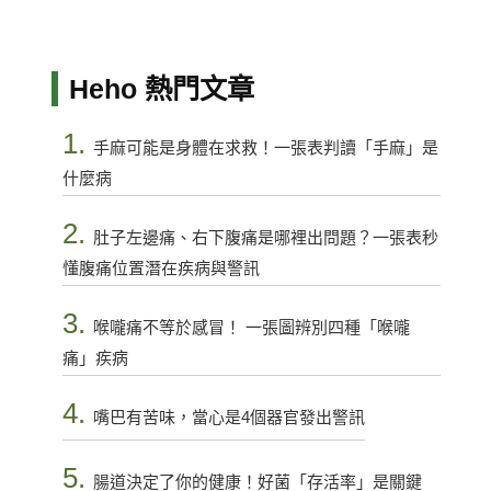
Heho 熱門文章
1.
手麻可能是身體在求救！一張表判讀「手麻」是
什麼病
2.
肚子左邊痛、右下腹痛是哪裡出問題？一張表秒
懂腹痛位置潛在疾病與警訊
3.
喉嚨痛不等於感冒！ 一張圖辨別四種「喉嚨
痛」疾病
4.
嘴巴有苦味，當心是4個器官發出警訊
5.
腸道決定了你的健康！好菌「存活率」是關鍵