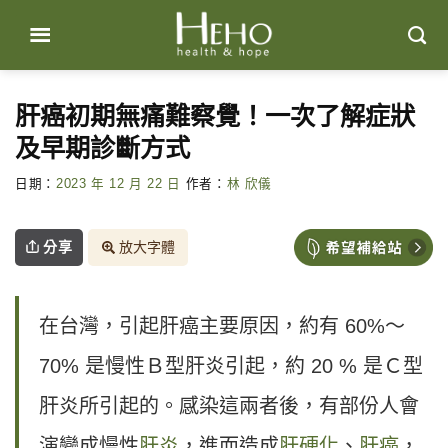
Skip
to
content
肝癌初期無痛難察覺！一次了解症狀
及早期診斷方式
日期：
2023 年 12 月 22 日
作者：
林 欣儀
分享
放大字體
在台灣，引起肝癌主要原因，約有 60%～
70% 是慢性Ｂ型肝炎引起，約 20 % 是Ｃ型
肝炎所引起的。感染這兩者後，有部份人會
演變成慢性
肝炎
，進而造成
肝硬化
、
肝癌
，