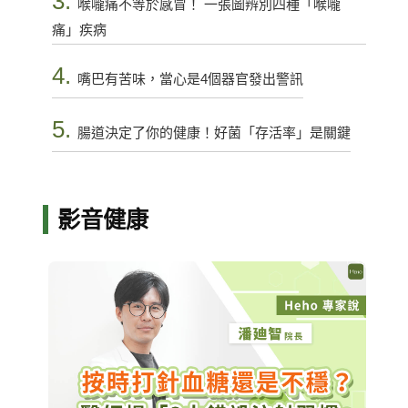
3.
喉嚨痛不等於感冒！ 一張圖辨別四種「喉嚨
痛」疾病
4.
嘴巴有苦味，當心是4個器官發出警訊
5.
腸道決定了你的健康！好菌「存活率」是關鍵
影音健康