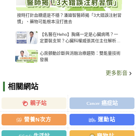
按時打針血糖還是不穩？潘廸智醫師揭「3大錯誤注射習
慣」、藥物可能根本沒打進去
【名醫在Heho】胸痛一定是心臟病嗎？一
定要裝支架？心臟科權威張其任主任解析支
架種類、風險與選擇關鍵
心房顫動診斷與消融治療趨勢：雙能量技術
發展
更多影音
相關網站
親子站
癌症站
營養N次方
運動站
生活站
寵物站