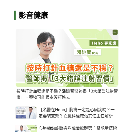
影音健康
按時打針血糖還是不穩？潘廸智醫師揭「3大錯誤注射習
慣」、藥物可能根本沒打進去
【名醫在Heho】胸痛一定是心臟病嗎？一
定要裝支架？心臟科權威張其任主任解析支
架種類、風險與選擇關鍵
心房顫動診斷與消融治療趨勢：雙能量技術