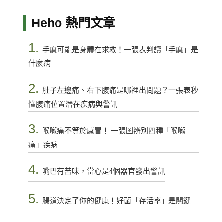
Heho 熱門文章
1.
手麻可能是身體在求救！一張表判讀「手麻」是
什麼病
2.
肚子左邊痛、右下腹痛是哪裡出問題？一張表秒
懂腹痛位置潛在疾病與警訊
3.
喉嚨痛不等於感冒！ 一張圖辨別四種「喉嚨
痛」疾病
4.
嘴巴有苦味，當心是4個器官發出警訊
5.
腸道決定了你的健康！好菌「存活率」是關鍵