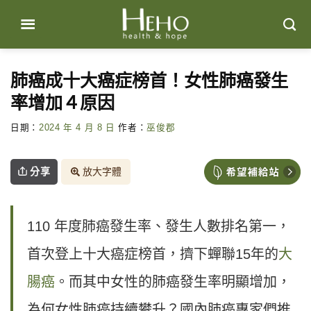
Skip
to
content
肺癌成十大癌症榜首！女性肺癌發生
率增加４原因
日期：
2024 年 4 月 8 日
作者：
巫俊郡
分享
放大字體
110 年度肺癌發生率、發生人數排名第一，
首次登上十大癌症榜首，擠下蟬聯15年的
大
腸癌
。而其中女性的肺癌發生率明顯增加，
為何女性肺癌持續攀升？國內肺癌專家們推