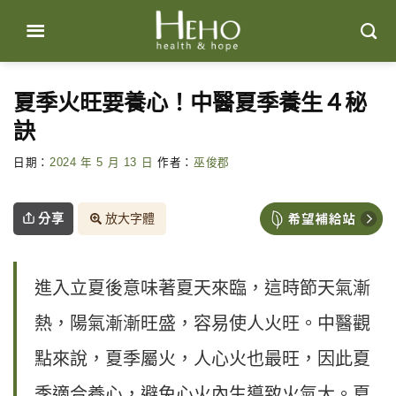
Skip
to
content
夏季火旺要養心！中醫夏季養生４秘
訣
日期：
2024 年 5 月 13 日
作者：
巫俊郡
分享
放大字體
進入立夏後意味著夏天來臨，這時節天氣漸
熱，陽氣漸漸旺盛，容易使人火旺。中醫觀
點來說，夏季屬火，人心火也最旺，因此夏
季適合養心，避免心火內生導致火氣大。夏