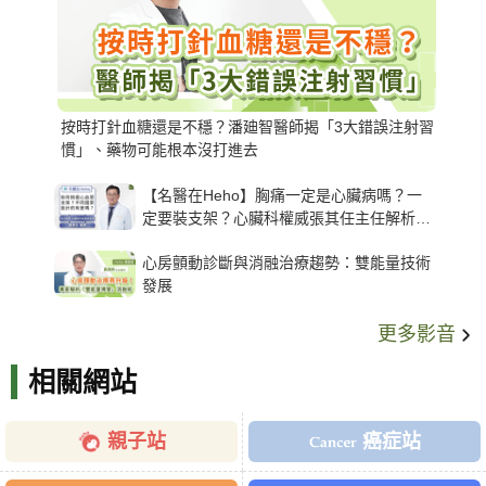
按時打針血糖還是不穩？潘廸智醫師揭「3大錯誤注射習
慣」、藥物可能根本沒打進去
【名醫在Heho】胸痛一定是心臟病嗎？一
定要裝支架？心臟科權威張其任主任解析支
架種類、風險與選擇關鍵
心房顫動診斷與消融治療趨勢：雙能量技術
發展
更多影音
相關網站
親子站
癌症站