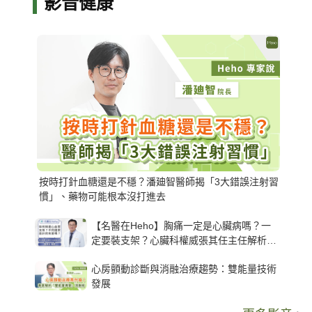
影音健康
按時打針血糖還是不穩？潘廸智醫師揭「3大錯誤注射習
慣」、藥物可能根本沒打進去
【名醫在Heho】胸痛一定是心臟病嗎？一
定要裝支架？心臟科權威張其任主任解析支
架種類、風險與選擇關鍵
心房顫動診斷與消融治療趨勢：雙能量技術
發展