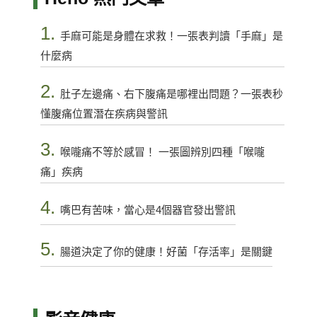
1.
手麻可能是身體在求救！一張表判讀「手麻」是
什麼病
2.
肚子左邊痛、右下腹痛是哪裡出問題？一張表秒
懂腹痛位置潛在疾病與警訊
3.
喉嚨痛不等於感冒！ 一張圖辨別四種「喉嚨
痛」疾病
4.
嘴巴有苦味，當心是4個器官發出警訊
5.
腸道決定了你的健康！好菌「存活率」是關鍵