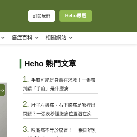
Heho嚴選
訂閱我們
癌症百科
相關網站
Heho 熱門文章
1.
手麻可能是身體在求救！一張表
判讀「手麻」是什麼病
2.
肚子左邊痛、右下腹痛是哪裡出
問題？一張表秒懂腹痛位置潛在疾病
與警訊
3.
喉嚨痛不等於感冒！ 一張圖辨別