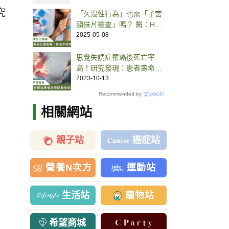
究
「久沒性行為」也需「子宮
頸抹片檢查」嗎？ 醫：HPV
可潛伏 10 年以上
2025-05-08
思覺失調症罹癌後死亡率
高！研究發現：患者壽命比
一般人少 10 至 15 年
2023-10-13
Recommended by
相關網站
親子站
癌症站
營養N次方
運動站
生活站
寵物站
希望商城