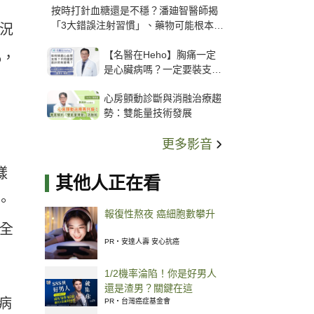
按時打針血糖還是不穩？潘廸智醫師揭
「3大錯誤注射習慣」、藥物可能根本沒
狀況
打進去
【名醫在Heho】胸痛一定
%，
是心臟病嗎？一定要裝支
架？心臟科權威張其任主任
心房顫動診斷與消融治療趨
解析支架種類、風險與選擇
勢：雙能量技術發展
關鍵
更多影音
樣
其他人正在看
。
報復性熬夜 癌細胞數攀升
計全
PR・安達人壽 安心抗癌
1/2機率淪陷！你是好男人
還是渣男？關鍵在這
病
PR・台灣癌症基金會