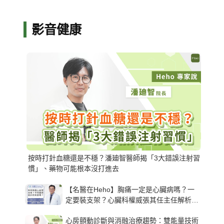
影音健康
按時打針血糖還是不穩？潘廸智醫師揭「3大錯誤注射習
慣」、藥物可能根本沒打進去
【名醫在Heho】胸痛一定是心臟病嗎？一
定要裝支架？心臟科權威張其任主任解析支
架種類、風險與選擇關鍵
心房顫動診斷與消融治療趨勢：雙能量技術