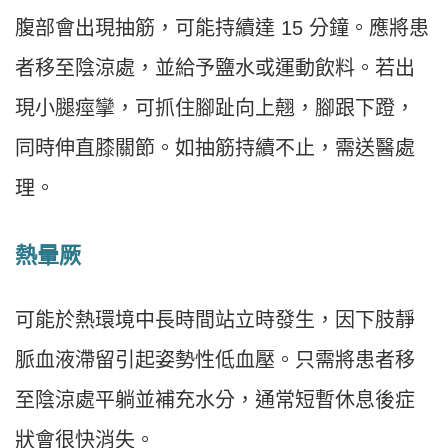
腹部會出現抽筋，可能持續達 15 分鐘。應將患
者移至陰涼處，並給予鹽水或運動飲料。若出
現小腿痙攣，可抓住腳趾向上翹，腳跟下蹬，
同時伸直膝關節。如抽筋持續不止，需送醫處
理。
熱暈厥
可能於熱環境中長時間站立時發生，因下肢靜
脈血液滯留引起姿勢性低血壓。只需將患者移
至陰涼處平躺並補充水分，通常短暫休息後症
狀會很快消失。