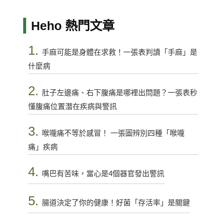
Heho 熱門文章
1.
手麻可能是身體在求救！一張表判讀「手麻」是
什麼病
2.
肚子左邊痛、右下腹痛是哪裡出問題？一張表秒
懂腹痛位置潛在疾病與警訊
3.
喉嚨痛不等於感冒！ 一張圖辨別四種「喉嚨
痛」疾病
4.
嘴巴有苦味，當心是4個器官發出警訊
5.
腸道決定了你的健康！好菌「存活率」是關鍵