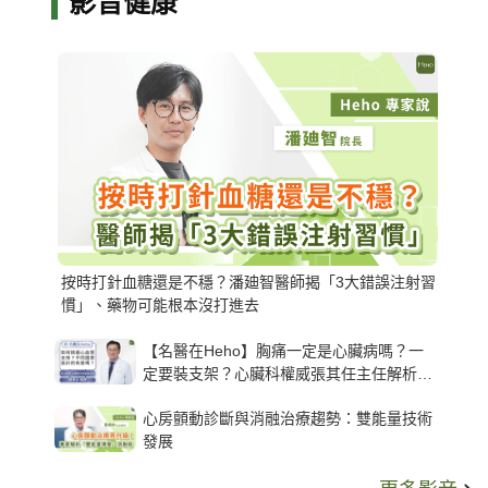
影音健康
按時打針血糖還是不穩？潘廸智醫師揭「3大錯誤注射習
慣」、藥物可能根本沒打進去
【名醫在Heho】胸痛一定是心臟病嗎？一
定要裝支架？心臟科權威張其任主任解析支
架種類、風險與選擇關鍵
心房顫動診斷與消融治療趨勢：雙能量技術
發展