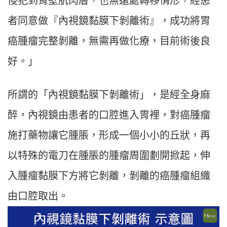
侵犯到胃壁肌肉層，也無遠處轉移情形，經患
者同意做『內視鏡黏膜下剝離術』，成功將胃
癌腫瘤完整剝離，無需再做化療，目前術後良
好。」
所謂的「內視鏡黏膜下剝離術」，是經全身麻
醉，內視鏡由患者的口腔進入胃裡，對癌腫瘤
施打藥物讓它腫脹，形成一個小小的丘狀，再
以特殊的電刀在腫脹的腫瘤周圍劃開掀起，伸
入腫瘤黏膜下方將它剝離，剝離的癌腫瘤組織
由口腔取出。