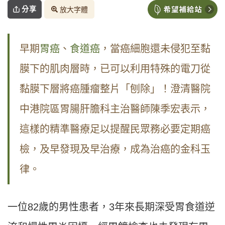
分享
放大字體
早期
胃癌
、
食道癌
，當癌細胞還未侵犯至黏
膜下的肌肉層時，已可以利用特殊的電刀從
黏膜下層將癌腫瘤整片「刨除」！澄清醫院
中港院區胃腸肝膽科主治醫師陳季宏表示，
這樣的精準醫療足以提醒民眾務必要定期癌
檢，及早發現及早治療，成為治癌的金科玉
律。
一位82歲的男性患者，3年來長期深受胃食道逆