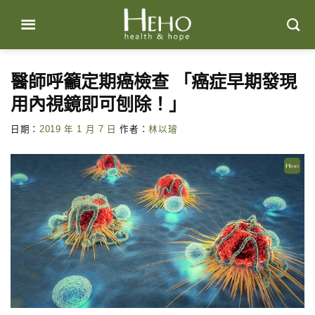
Skip
to
content
醫師呼籲定期癌檢查 「癌症早期發現
用內視鏡即可刨除！」
日期：
2019 年 1 月 7 日
作者：
林以璿