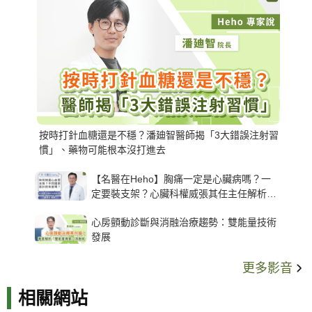
按時打針血糖還是不穩？潘廸智醫師揭「3大錯誤注射習
慣」、藥物可能根本沒打進去
【名醫在Heho】胸痛一定是心臟病嗎？一
定要裝支架？心臟科權威張其任主任解析支
架種類、風險與選擇關鍵
心房顫動診斷與消融治療趨勢：雙能量技術
發展
更多影音
相關網站