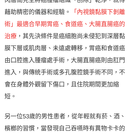
肉層間完全將癌腫瘤組織「刨除」乾淨，就得
藉助精密的儀器和經驗。
「內視鏡黏膜下剝離
術」最適合早期胃癌、食道癌、大腸直腸癌的
治療
，其先決條件是癌細胞尚未侵犯到深層黏
膜下層或肌肉層、未遠處轉移，胃癌和食道癌
由口腔進入腫瘤處手術，大腸直腸癌則由肛門
進入，與傳統手術或多孔腹腔鏡手術不同，不
會在身體外觀留下傷口，且住院期間更加縮
短。
另一位53歲的男性患者，從年輕就有菸、酒、
檳榔的習慣，當發現自己吞嚥時有異物卡卡的